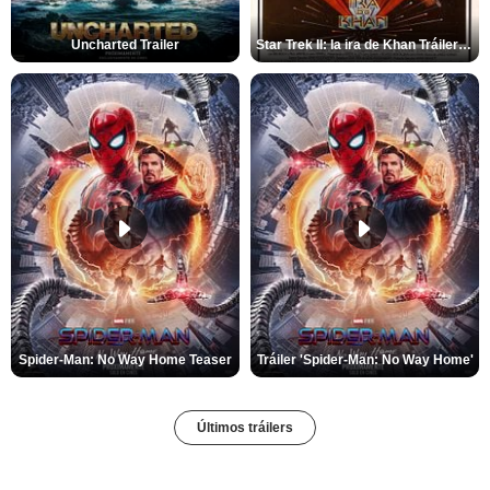
Uncharted Trailer
Star Trek II: la ira de Khan Tráiler VO
Spider-Man: No Way Home Teaser
Tráiler 'Spider-Man: No Way Home'
Últimos tráilers