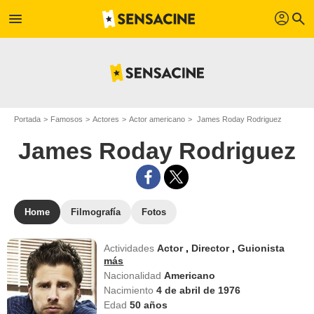
profil
menu
search
Portada
Famosos
Actores
Actor americano
James Roday Rodriguez
James Roday Rodriguez
Home
Filmografía
Fotos
Actividades
Actor
,
Director
,
Guionista
más
Nacionalidad
Americano
Nacimiento
4 de abril de 1976
Edad
50
años