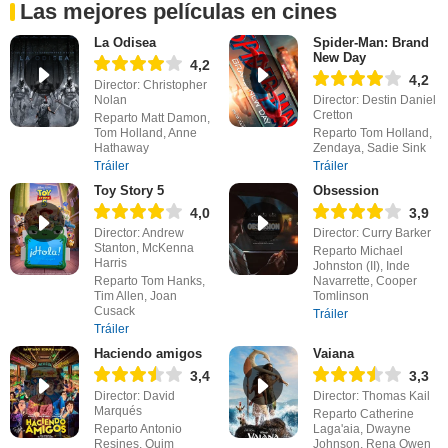
Las mejores películas en cines
La Odisea
Spider-Man: Brand
New Day
4,2
4,2
Director: Christopher
Nolan
Director: Destin Daniel
Cretton
Reparto Matt Damon,
Tom Holland, Anne
Reparto Tom Holland,
Hathaway
Zendaya, Sadie Sink
Tráiler
Tráiler
Toy Story 5
Obsession
4,0
3,9
Director: Andrew
Director: Curry Barker
Stanton, McKenna
Reparto Michael
Harris
Johnston (II), Inde
Reparto Tom Hanks,
Navarrette, Cooper
Tim Allen, Joan
Tomlinson
Cusack
Tráiler
Tráiler
Haciendo amigos
Vaiana
3,4
3,3
Director: David
Director: Thomas Kail
Marqués
Reparto Catherine
Reparto Antonio
Laga'aia, Dwayne
Resines, Quim
Johnson, Rena Owen