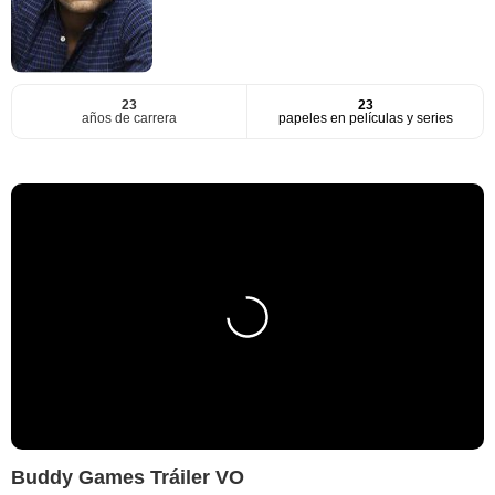
23
23
años de carrera
papeles en películas y series
Buddy Games Tráiler VO