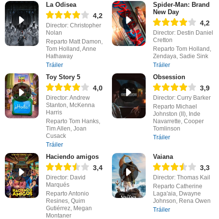
La Odisea
Spider-Man: Brand
New Day
4,2
4,2
Director: Christopher
Nolan
Director: Destin Daniel
Cretton
Reparto Matt Damon,
Tom Holland, Anne
Reparto Tom Holland,
Hathaway
Zendaya, Sadie Sink
Tráiler
Tráiler
Toy Story 5
Obsession
4,0
3,9
Director: Andrew
Director: Curry Barker
Stanton, McKenna
Reparto Michael
Harris
Johnston (II), Inde
Reparto Tom Hanks,
Navarrette, Cooper
Tim Allen, Joan
Tomlinson
Cusack
Tráiler
Tráiler
Haciendo amigos
Vaiana
3,4
3,3
Director: David
Director: Thomas Kail
Marqués
Reparto Catherine
Reparto Antonio
Laga'aia, Dwayne
Resines, Quim
Johnson, Rena Owen
Gutiérrez, Megan
Tráiler
Montaner