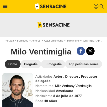
profil
menu
search
Portada
Famosos
Actores
Actor americano
Milo Anthony Ventimiglia - Apodo : Milo Ventimiglia
Milo Ventimiglia
Home
Biografía
Filmografía
Top películas/series
Actividades
Actor
,
Director
,
Productor
delegado
Nombre real
Milo Anthony Ventimiglia
Nacionalidad
Americano
Nacimiento
8 de julio de 1977
Edad
49
años