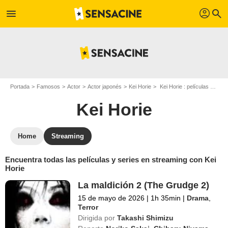
profil
menu
search
Portada
Famosos
Actor
Actor japonés
Kei Horie
Kei Horie : películas y series online
Kei Horie
Home
Streaming
Encuentra todas las películas y series en streaming con Kei
Horie
La maldición 2 (The Grudge 2)
15 de mayo de 2026
|
1h 35min
|
Drama
,
Terror
Dirigida por
Takashi Shimizu