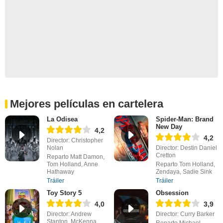
Mejores películas en cartelera
La Odisea
Spider-Man: Brand
New Day
4,2
4,2
Director: Christopher
Nolan
Director: Destin Daniel
Cretton
Reparto Matt Damon,
Tom Holland, Anne
Reparto Tom Holland,
Hathaway
Zendaya, Sadie Sink
Tráiler
Tráiler
Toy Story 5
Obsession
4,0
3,9
Director: Andrew
Director: Curry Barker
Stanton, McKenna
Reparto Michael