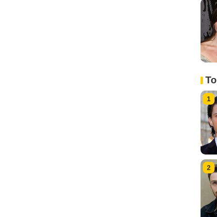
To
1
2