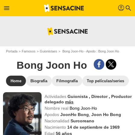
profil
menu
search
Portada
Famosos
Guionistaes
Bong Joon-Ho - Apodo : Bong Joon Ho
Bong Joon Ho
Home
Biografía
Filmografía
Top películas/series
Actividades
Guionista
,
Director
,
Productor
delegado
más
Nombre real
Bong Joon-Ho
Apodos
JoonHo Bong
,
Joon Ho Bong
Nacionalidad
Surcoreano
Nacimiento
14 de septiembre de 1969
Edad
56
años