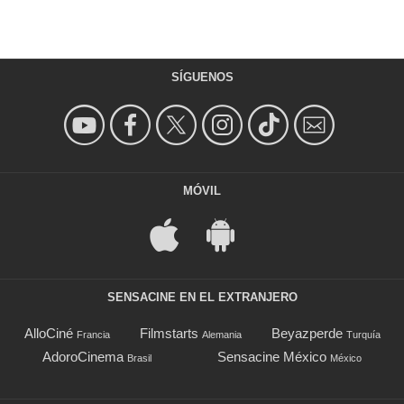
SÍGUENOS
MÓVIL
SENSACINE EN EL EXTRANJERO
AlloCiné
Filmstarts
Beyazperde
Francia
Alemania
Turquía
AdoroCinema
Sensacine México
Brasil
México