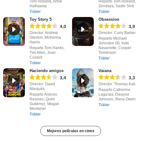
Tom Holland, Anne
Reparto Tom Holland,
Hathaway
Zendaya, Sadie Sink
Tráiler
Tráiler
Toy Story 5
Obsession
4,0
3,9
Director: Andrew
Director: Curry Barker
Stanton, McKenna
Reparto Michael
Harris
Johnston (II), Inde
Reparto Tom Hanks,
Navarrette, Cooper
Tim Allen, Joan
Tomlinson
Cusack
Tráiler
Tráiler
Haciendo amigos
Vaiana
3,4
3,3
Director: David
Director: Thomas Kail
Marqués
Reparto Catherine
Reparto Antonio
Laga'aia, Dwayne
Resines, Quim
Johnson, Rena Owen
Gutiérrez, Megan
Tráiler
Montaner
Tráiler
Mejores películas en cines