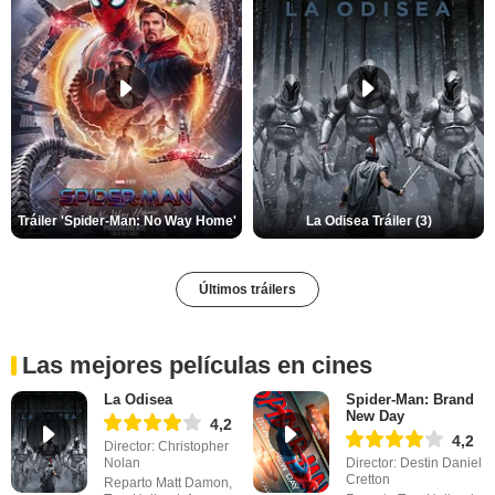
Tráiler 'Spider-Man: No Way Home'
La Odisea Tráiler (3)
Últimos tráilers
Las mejores películas en cines
La Odisea
Spider-Man: Brand
New Day
4,2
4,2
Director: Christopher
Nolan
Director: Destin Daniel
Cretton
Reparto Matt Damon,