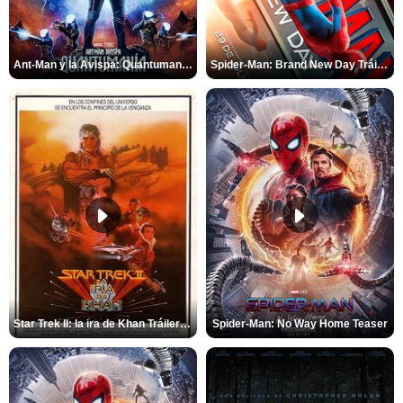
Ant-Man y la Avispa: Quantumanía Tráiler (2)
Spider-Man: Brand New Day Tráiler (3)
Star Trek II: la ira de Khan Tráiler VO
Spider-Man: No Way Home Teaser