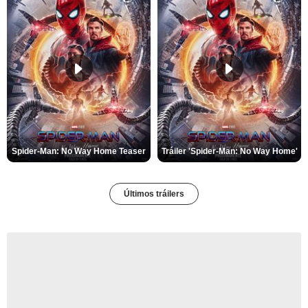
Spider-Man: No Way Home Teaser
Tráiler 'Spider-Man: No Way Home'
Últimos tráilers