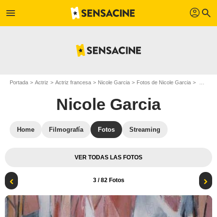
profil
menu
search
Portada
Actriz
Actriz francesa
Nicole Garcia
Fotos de Nicole Garcia
Foto Jean-Pierre Bacri, Nicole Garcia
Nicole Garcia
Home
Filmografía
Fotos
Streaming
VER TODAS LAS FOTOS
3
/ 82 Fotos