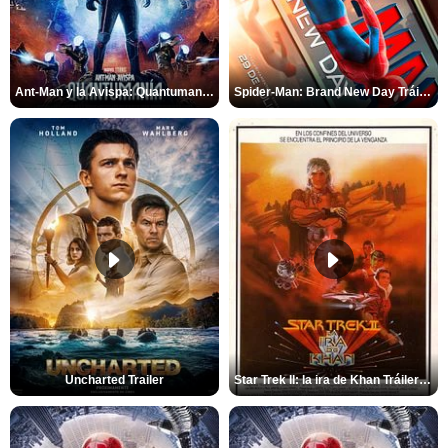
Ant-Man y la Avispa: Quantumanía Tráiler (2)
Spider-Man: Brand New Day Tráiler (3)
Uncharted Trailer
Star Trek II: la ira de Khan Tráiler VO