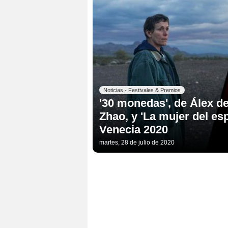
Noticias - Festivales & Premios
'30 monedas', de Álex de
Zhao, y 'La mujer del es
Venecia 2020
martes, 28 de julio de 2020