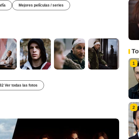
afía
Mejores películas / series
To
1
82 Ver todas las fotos
2