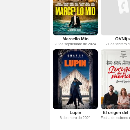
Marcello Mio
OVNI(s
20 de septiembre de 2024
21 de febrero 
Lupin
El origen de
8 de enero de 2021