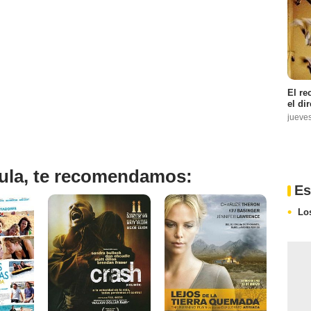
El re
el di
jueve
ícula, te recomendamos:
Es
Lo