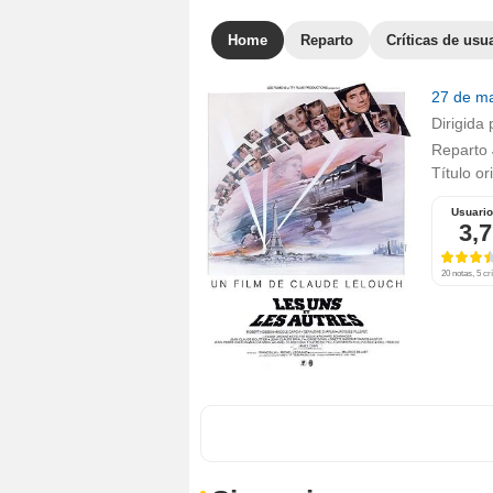
Home
Reparto
Críticas de usu
27 de m
Dirigida 
Reparto
Título or
Usuari
3,7
20 notas, 5 crí