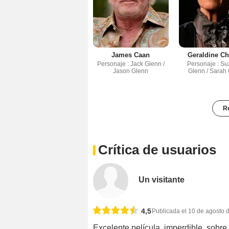
James Caan
Geraldine Ch
Personaje : Jack Glenn /
Personaje : S
Jason Glenn
Glenn / Sarah
Re
Crítica de usuarios
Un visitante
4,5
Publicada el 10 de agosto 
Excelente película, imperdible, sobr