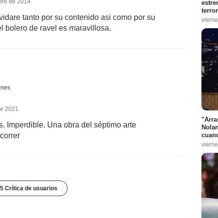
bre de 2014
estre
terro
lvidare tanto por su contenido asi como por su
vierne
el bolero de ravel es maravillosa.
ones
de 2021
"Arra
s. Imperdible. Una obra del séptimo arte
Nolan
cuand
correr
vierne
5 Crítica de usuarios