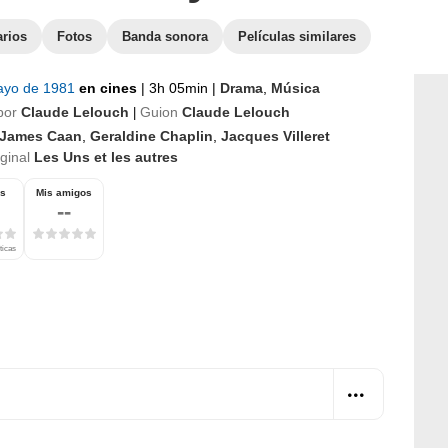
arios
Fotos
Banda sonora
Películas similares
ayo de 1981
en cines
|
3h 05min
|
Drama
,
Música
por
Claude Lelouch
Guion
Claude Lelouch
|
James Caan
,
Geraldine Chaplin
,
Jacques Villeret
iginal
Les Uns et les autres
os
Mis amigos
--
ticas