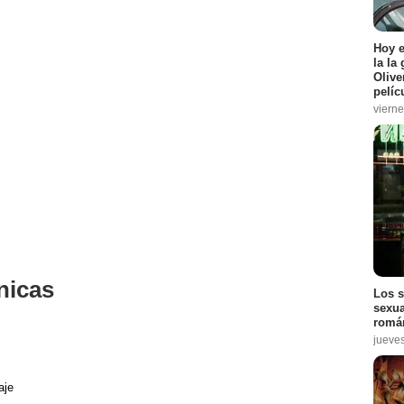
Hoy 
la la
Olive
pelíc
vierne
nicas
Los s
sexua
román
jueve
aje