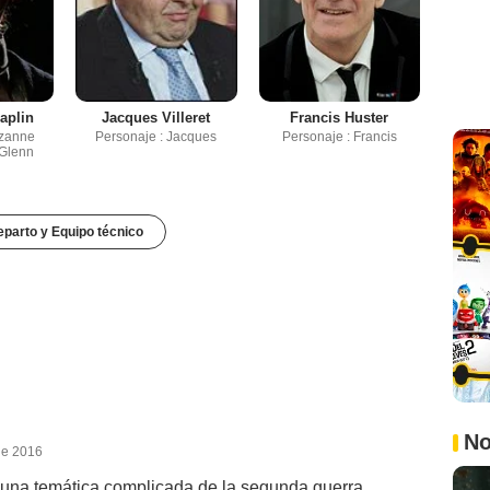
aplin
Jacques Villeret
Francis Huster
uzanne
Personaje : Jacques
Personaje : Francis
 Glenn
parto y Equipo técnico
No
de 2016
e una temática complicada de la segunda guerra