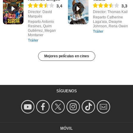
3,4
3,3
Director: David
Director: Thomas Kail
Marqués
Reparto Catherine
Reparto Antonio
Laga'aia, Dwayne
Resines, Quim
Johnson, Rena Owen
Gutiérrez, Megan
Tráiler
Montaner
Tráiler
Mejores películas en cines
SÍGUENOS
MÓVIL