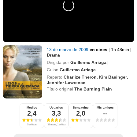
13 de marzo de 2009
en cines
|
1h 48min
|
Drama
Dirigida por
Guillermo Arriaga
|
Guion
Guillermo Arriaga
Reparto
Charlize Theron
,
Kim Basinger
,
Jennifer Lawrence
Título original
The Burning Plain
Medios
Usuarios
Sensacine
Mis amigos
2,4
3,3
2,0
--
5 críticas
35 notas, 1 crítica