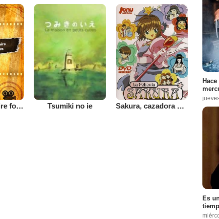
Hace 
mercu
jueve
Criminal Empire for Dummies
Sakura, cazadora de cartas: La película
Tsumiki no ie
Es un
tiemp
miérc