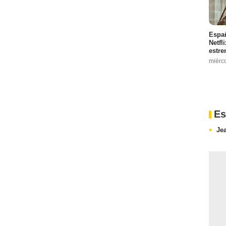
Españ
Netfl
estre
miérc
Es
Je