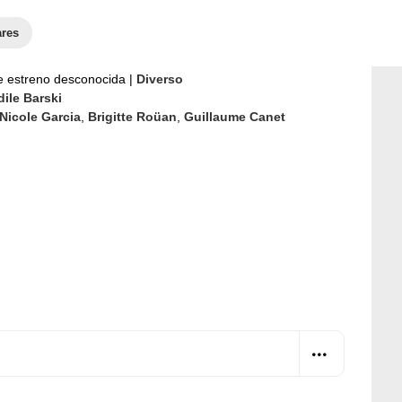
ares
e estreno desconocida
|
Diverso
ile Barski
Nicole Garcia
,
Brigitte Roüan
,
Guillaume Canet