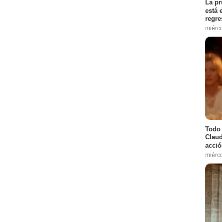
La pr
está 
regre
miérc
Todo 
Claud
acció
miérc