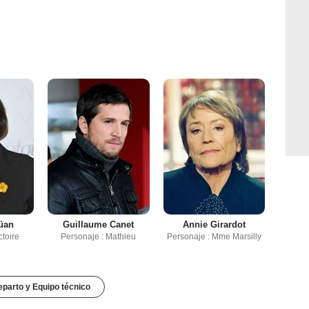
oüan
Guillaume Canet
Annie Girardot
ctoire
Personaje : Mathieu
Personaje : Mme Marsilly
parto y Equipo técnico