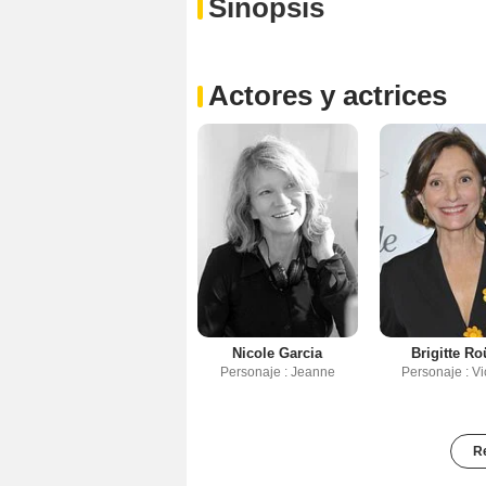
Sinopsis
Actores y actrices
Nicole Garcia
Brigitte R
Personaje : Jeanne
Personaje : Vi
Re