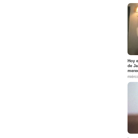
Hoy e
de Ja
merec
miérc