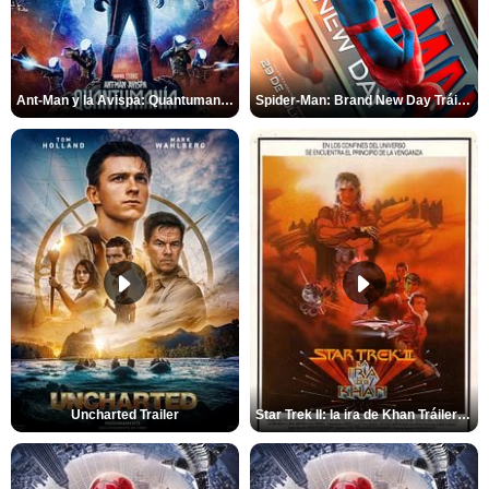
Ant-Man y la Avispa: Quantumanía Tráiler (2)
Spider-Man: Brand New Day Tráiler (3)
Uncharted Trailer
Star Trek II: la ira de Khan Tráiler VO