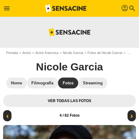
profil
menu
search
Portada
Actriz
Actriz francesa
Nicole Garcia
Fotos de Nicole Garcia
Foto Arnaud Valois, Nicole Garcia
Nicole Garcia
Home
Filmografía
Fotos
Streaming
VER TODAS LAS FOTOS
4
/ 82 Fotos