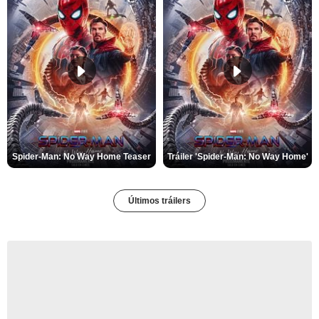
Spider-Man: No Way Home Teaser
Tráiler 'Spider-Man: No Way Home'
Últimos tráilers