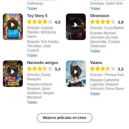
Hathaway
Zendaya, Sadie Sink
Tráiler
Tráiler
Toy Story 5
Obsession
4,0
3,9
Director: Andrew
Director: Curry Barker
Stanton, McKenna
Reparto Michael
Harris
Johnston (II), Inde
Reparto Tom Hanks,
Navarrette, Cooper
Tim Allen, Joan
Tomlinson
Cusack
Tráiler
Tráiler
Haciendo amigos
Vaiana
3,4
3,3
Director: David
Director: Thomas Kail
Marqués
Reparto Catherine
Reparto Antonio
Laga'aia, Dwayne
Resines, Quim
Johnson, Rena Owen
Gutiérrez, Megan
Tráiler
Montaner
Tráiler
Mejores películas en cines