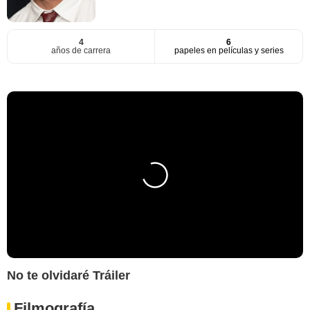
4
6
años de carrera
papeles en películas y series
No te olvidaré Tráiler
Filmografía