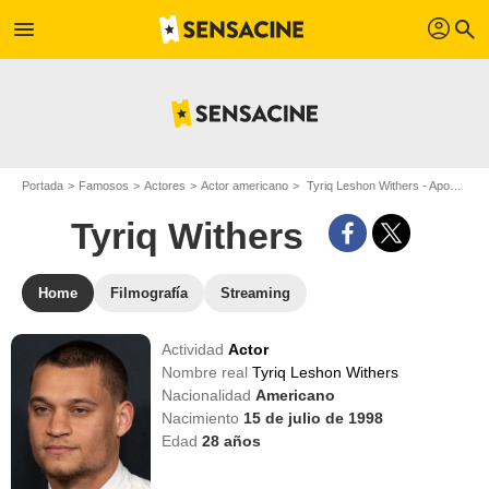
profil
menu
search
Portada
Famosos
Actores
Actor americano
Tyriq Leshon Withers - Apodo : Tyriq Withers
Tyriq Withers
Home
Filmografía
Streaming
Actividad
Actor
Nombre real
Tyriq Leshon Withers
Nacionalidad
Americano
Nacimiento
15 de julio de 1998
Edad
28
años