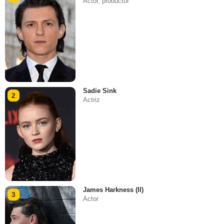
Actor, productor
Sadie Sink
2
Actriz
James Harkness (II)
3
Actor