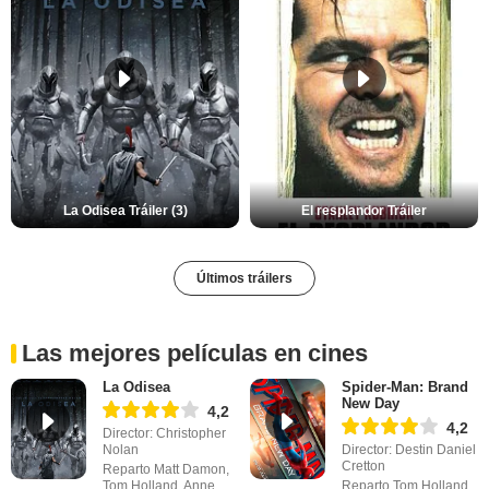
La Odisea Tráiler (3)
El resplandor Tráiler
Últimos tráilers
Las mejores películas en cines
La Odisea
Spider-Man: Brand
New Day
4,2
4,2
Director: Christopher
Nolan
Director: Destin Daniel
Cretton
Reparto Matt Damon,
Tom Holland, Anne
Reparto Tom Holland,