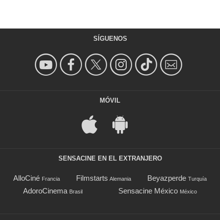
SÍGUENOS
MÓVIL
SENSACINE EN EL EXTRANJERO
AlloCiné
Filmstarts
Beyazperde
Francia
Alemania
Turquía
AdoroCinema
Sensacine México
Brasil
México