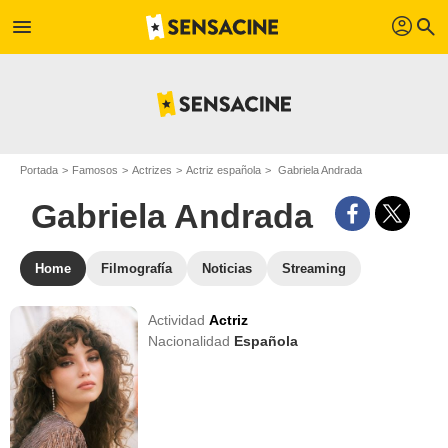
profil
menu
search
Portada
Famosos
Actrizes
Actriz española
Gabriela Andrada
Gabriela Andrada
Home
Filmografía
Noticias
Streaming
Actividad
Actriz
Nacionalidad
Española