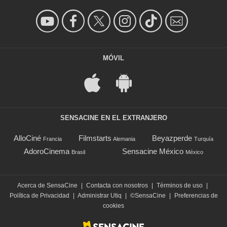
MÓVIL
SENSACINE EN EL EXTRANJERO
AlloCiné
Filmstarts
Beyazperde
Francia
Alemania
Turquía
AdoroCinema
Sensacine México
Brasil
México
Acerca de SensaCine
|
Contacta con nosotros
|
Términos de uso
|
Política de Privacidad
|
Administrar Utiq
|
©SensaCine
|
Preferencias de
cookies