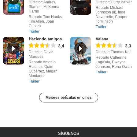
Director: Andrew
Director: Curry Barker
Stanton, McKenna
Reparto Michael
Harris
Johnston (II), Inde
Reparto Tom Hanks,
Navarrette, Cooper
Tim Allen, Joan
Tomlinson
Cusack
Tráiler
Tráiler
Haciendo amigos
Vaiana
3,4
3,3
Director: David
Director: Thomas Kail
Marqués
Reparto Catherine
Reparto Antonio
Laga'aia, Dwayne
Resines, Quim
Johnson, Rena Owen
Gutiérrez, Megan
Tráiler
Montaner
Tráiler
Mejores películas en cines
SÍGUENOS