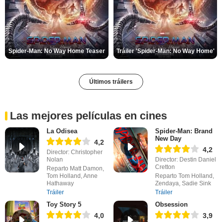
Spider-Man: No Way Home Teaser
Tráiler 'Spider-Man: No Way Home'
Últimos tráilers
Las mejores películas en cines
La Odisea
Spider-Man: Brand
New Day
4,2
4,2
Director: Christopher
Nolan
Director: Destin Daniel
Cretton
Reparto Matt Damon,
Tom Holland, Anne
Reparto Tom Holland,
Hathaway
Zendaya, Sadie Sink
Tráiler
Tráiler
Toy Story 5
Obsession
4,0
3,9