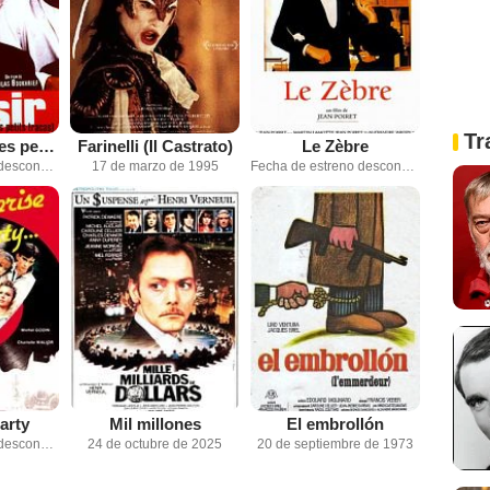
Tr
Le Plaisir (et ses petits tracas)
Farinelli (Il Castrato)
Le Zèbre
Fecha de estreno desconocida
17 de marzo de 1995
Fecha de estreno desconocida
arty
Mil millones
El embrollón
Fecha de estreno desconocida
24 de octubre de 2025
20 de septiembre de 1973