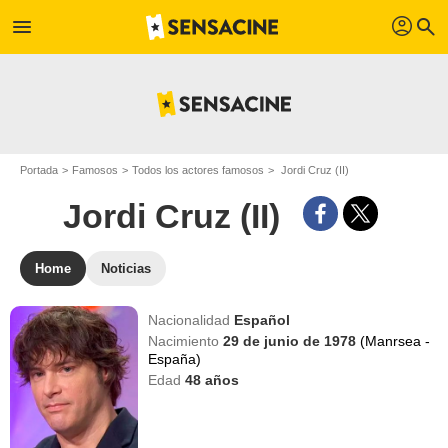
profil
menu
search
Portada
Famosos
Todos los actores famosos
Jordi Cruz (II)
Jordi Cruz (II)
Home
Noticias
Nacionalidad
Español
Nacimiento
29 de junio de 1978
(Manrsea -
España)
Edad
48
años