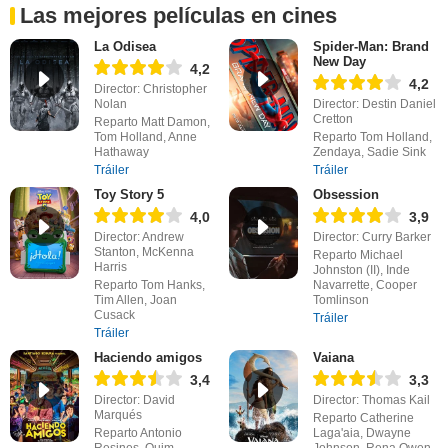
Las mejores películas en cines
La Odisea
Spider-Man: Brand
New Day
4,2
4,2
Director: Christopher
Nolan
Director: Destin Daniel
Cretton
Reparto Matt Damon,
Tom Holland, Anne
Reparto Tom Holland,
Hathaway
Zendaya, Sadie Sink
Tráiler
Tráiler
Toy Story 5
Obsession
4,0
3,9
Director: Andrew
Director: Curry Barker
Stanton, McKenna
Reparto Michael
Harris
Johnston (II), Inde
Reparto Tom Hanks,
Navarrette, Cooper
Tim Allen, Joan
Tomlinson
Cusack
Tráiler
Tráiler
Haciendo amigos
Vaiana
3,4
3,3
Director: David
Director: Thomas Kail
Marqués
Reparto Catherine
Reparto Antonio
Laga'aia, Dwayne