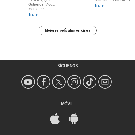
Resines, Quim
Johnson, Rena Owen
Gutiérrez, Megan
Tráiler
Montaner
Tráiler
Mejores películas en cines
SÍGUENOS
MÓVIL