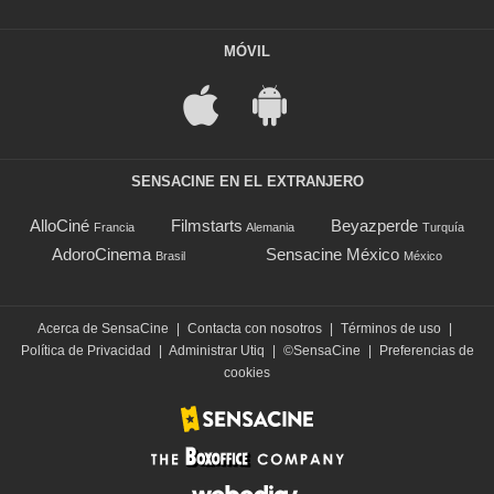
MÓVIL
SENSACINE EN EL EXTRANJERO
AlloCiné
Filmstarts
Beyazperde
Francia
Alemania
Turquía
AdoroCinema
Sensacine México
Brasil
México
Acerca de SensaCine
|
Contacta con nosotros
|
Términos de uso
|
Política de Privacidad
|
Administrar Utiq
|
©SensaCine
|
Preferencias de
cookies