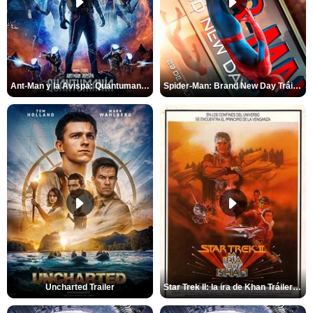
Ant-Man y la Avispa: Quantumanía Tráiler (2)
Spider-Man: Brand New Day Tráiler (3)
Uncharted Trailer
Star Trek II: la ira de Khan Tráiler VO