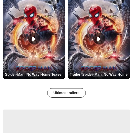
Spider-Man: No Way Home Teaser
Tráiler 'Spider-Man: No Way Home'
Últimos tráilers