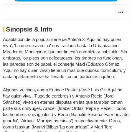
Sinopsis & Info
Adaptación de la popular serie de Antena 3 'Aquí no hay quien
viva', 'La que se avecina' nos traslada hasta la Urbanización
Mirador de Montepinar, que por fin está completa y habitable. Sin
embargo, los pisos son defectuosos, los timbres no funcionan,
las paredes son de papel, el conserje Maxi (Eduardo Gómez
'Aquí no hay quien viva') tiene un más que dudoso currículum, y
cada apartamento se ha llenado con un particular inquilino.
Algunos vecinos, como Enrique Pastor (José Luis Gil 'Aquí no
hay quien viva', 'Fuga de cerebros') y Antonio Recio (Jordi
Sánchez) viven en eternas disputas en las que también toman
parte sus cónyuges, Araceli (Isabel Ordaz 'Pepa y Pepe', 'Todos
los hombres sois iguales') y Berta (Nathalie Seseña 'Farmacia de
guardia', 'Airbag', Marujas asesinas') respectivamente. Otros,
como Izaskun (Mariví Bilbao 'La comunidad') y Mari Tere