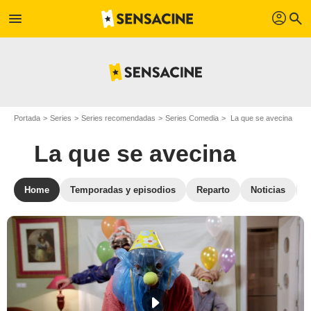
profil
menu
search
Portada
Series
Series recomendadas
Series Comedia
La que se avecina
La que se avecina
Home
Temporadas y episodios
Reparto
Noticias