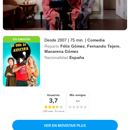
EN EMISIÓN
Desde 2007
|
75 min.
|
Comedia
Reparto
Félix Gómez
,
Fernando Tejero
,
Macarena Gómez
Nacionalidad
España
Usuarios
Mis amigos
3,7
--
1305 notas, 76 críticas
VER EN MOVISTAR PLUS