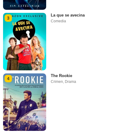
La que se avecina
3
Comedia
The Rookie
4
Crimen
,
Drama