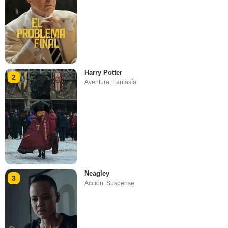
Harry Potter
2
Aventura
,
Fantasía
Neagley
3
Acción
,
Suspense