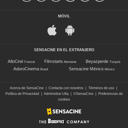
MÓVIL
SENSACINE EN EL EXTRANJERO
AlloCiné
Filmstarts
Beyazperde
Francia
Alemania
Turquía
AdoroCinema
Sensacine México
Brasil
México
Acerca de SensaCine
|
Contacta con nosotros
|
Términos de uso
|
Política de Privacidad
|
Administrar Utiq
|
©SensaCine
|
Preferencias de
cookies