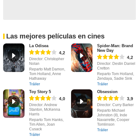
Las mejores películas en cines
La Odisea
Spider-Man: Brand
New Day
4,2
4,2
Director: Christopher
Nolan
Director: Destin Daniel
Cretton
Reparto Matt Damon,
Tom Holland, Anne
Reparto Tom Holland,
Hathaway
Zendaya, Sadie Sink
Tráiler
Tráiler
Toy Story 5
Obsession
4,0
3,9
Director: Andrew
Director: Curry Barker
Stanton, McKenna
Reparto Michael
Harris
Johnston (II), Inde
Reparto Tom Hanks,
Navarrette, Cooper
Tim Allen, Joan
Tomlinson
Cusack
Tráiler
Tráiler