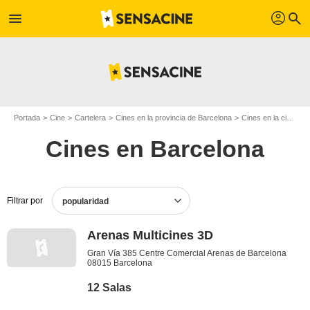
profil
menu
search
Portada
Cine
Cartelera
Cines en la provincia de Barcelona
Cines en la ciudad de Barcelona
Cines en Barcelona
Filtrar por
popularidad
Arenas Multicines 3D
Gran Vía 385 Centre Comercial Arenas de Barcelona
08015 Barcelona
12 Salas