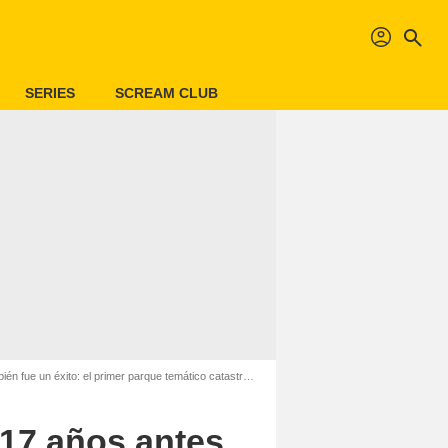
profil
search
SERIES
SCREAM CLUB
l primer parque temático catastrófico creado por Michael Crichton
 17 años antes