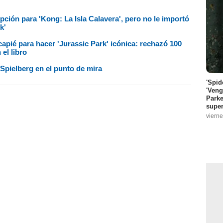
pción para 'Kong: La Isla Calavera', pero no le importó
k'
ncapié para hacer 'Jurassic Park' icónica: rechazó 100
el libro
a Spielberg en el punto de mira
'Spid
'Veng
Parke
super
vierne