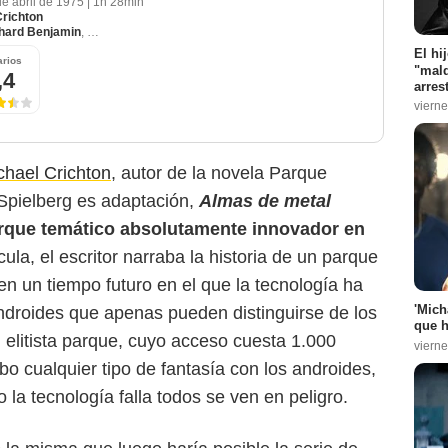
de abril de 1975
|
1h 28min
Crichton
hard Benjamin
,
James Brolin
El hi
rios
"mald
,4
arres
vierne
chael Crichton
, autor de la novela Parque
 Spielberg es adaptación,
Almas de metal
parque temático absolutamente innovador en
cula, el escritor narraba la historia de un parque
 en un tiempo futuro en el que la tecnología ha
'Mich
androides que apenas pueden distinguirse de los
que h
 elitista parque, cuyo acceso cuesta 1.000
vierne
abo cualquier tipo de fantasía con los androides,
la tecnología falla todos se ven en peligro.