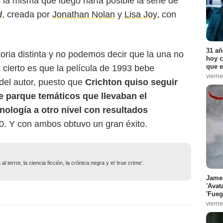
 la misma que luego haría posible la serie de
d
, creada por
Jonathan Nolan
y
Lisa Joy
, con
31 añ
toria distinta y no podemos decir que la una no
hoy c
que e
lo cierto es que la película de 1993 bebe
vierne
 del autor, puesto que
Crichton quiso seguir
e parque temáticos que llevaban el
cnología a otro nivel con resultados
90. Y con ambos obtuvo un gran éxito.
 terror, la ciencia ficción, la crónica negra y el ‘true crime’.
James
'Avat
'Fueg
vierne