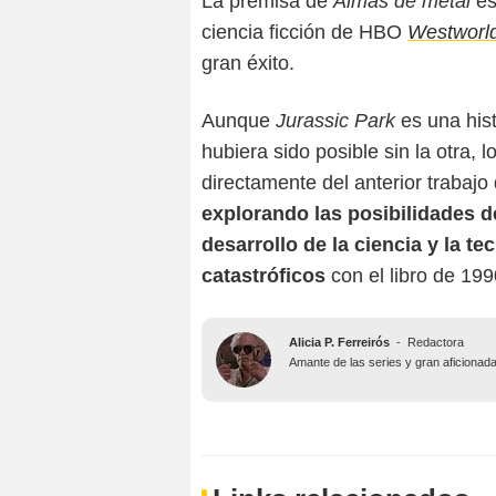
La premisa de
Almas de metal
es
ciencia ficción de HBO
Westworl
gran éxito.
Aunque
Jurassic Park
es una his
hubiera sido posible sin la otra, 
directamente del anterior trabajo
explorando las posibilidades d
desarrollo de la ciencia y la te
catastróficos
con el libro de 19
Alicia P. Ferreirós
-
Redactora
Amante de las series y gran aficionada al