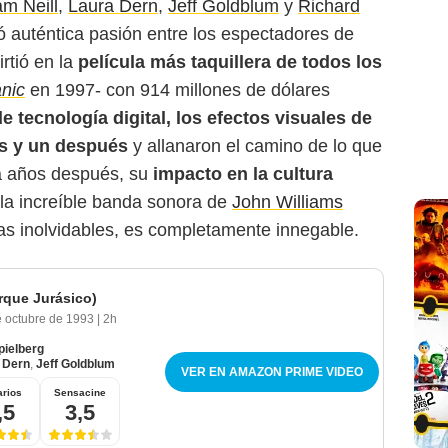
m Neill
,
Laura Dern
,
Jeff Goldblum
y
Richard
tó auténtica pasión entre los espectadores de
rtió en la
película más taquillera de todos los
anic
en 1997- con 914 millones de dólares
e tecnología digital, los efectos visuales de
es y un después
y allanaron el camino de lo que
a años después, su
impacto en la cultura
 la increíble banda sonora de
John Williams
as inolvidables, es completamente innegable.
rque Jurásico)
e octubre de 1993
|
2h
pielberg
 Dern
,
Jeff Goldblum
VER EN AMAZON PRIME VIDEO
rios
Sensacine
,5
3,5