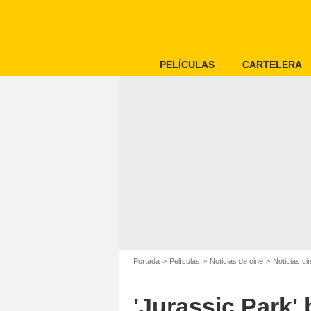
PELÍCULAS
CARTELERA
Portada
Películas
Noticias de cine
Noticias ci
'Jurassic Park' 