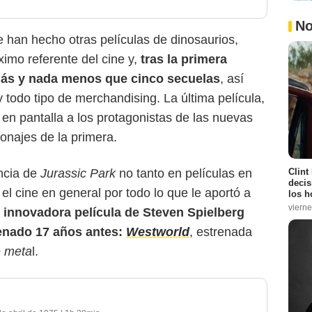
No
 han hecho otras películas de dinosaurios,
ximo referente del cine y,
tras la primera
 más y nada menos que cinco secuelas
, así
y todo tipo de merchandising. La última película,
ó en pantalla a los protagonistas de las nuevas
onajes de la primera.
Clint
ncia de
Jurassic Park
no tanto en películas en
decis
el cine en general por todo lo que le aportó a
los h
vierne
innovadora película de Steven Spielberg
renado 17 años antes:
Westworld
, estrenada
 meta
l.