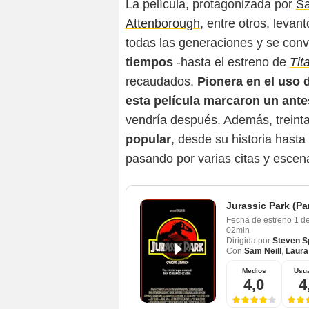
La película, protagonizada por
Sa
Attenborough
, entre otros, levan
todas las generaciones y se convi
tiempos
-hasta el estreno de
Tit
recaudados.
Pionera en el uso d
esta película marcaron un ant
vendría después. Además, treint
popular
, desde su historia hasta
pasando por varias citas y escen
Jurassic Park (Pa
Fecha de estreno
1 d
02min
Dirigida por
Steven S
Con
Sam Neill
,
Laura
Medios
Usua
4,0
4