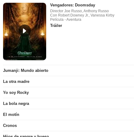
Vengadores: Doomsday
Director Joe Russo, Anthony Russo
Con Robert Downey Jr., Vanessa Kirby
Película - Aventura
Tráiler
Jumanji: Mundo abierto
La otra madre
Yo soy Rocky
La bola negra
El motín
Cronos
Hijos de sangre y hueso