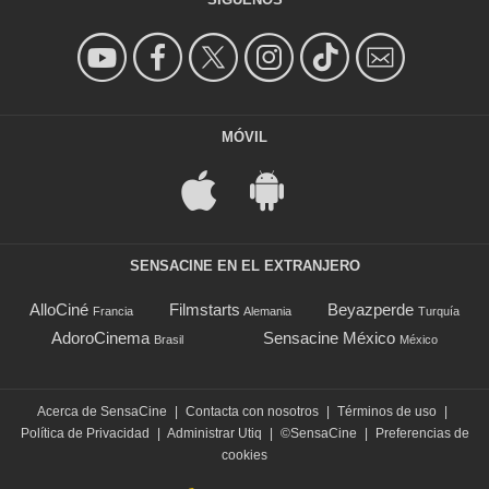
MÓVIL
SENSACINE EN EL EXTRANJERO
AlloCiné
Filmstarts
Beyazperde
Francia
Alemania
Turquía
AdoroCinema
Sensacine México
Brasil
México
Acerca de SensaCine
|
Contacta con nosotros
|
Términos de uso
|
Política de Privacidad
|
Administrar Utiq
|
©SensaCine
|
Preferencias de
cookies