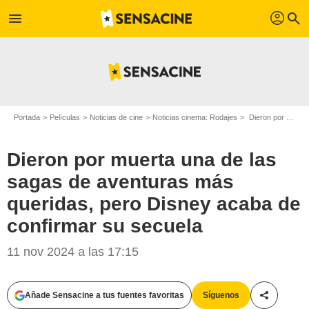
profil
menu
search
Portada
Películas
Noticias de cine
Noticias cinema: Rodajes
Dieron por muerta una de las sagas de aventuras más queridas, pero Disney acaba de confirmar su secuela
Dieron por muerta una de las
sagas de aventuras más
queridas, pero Disney acaba de
confirmar su secuela
11 nov 2024 a las 17:15
Añade Sensacine a tus fuentes favoritas
Síguenos
Compartir