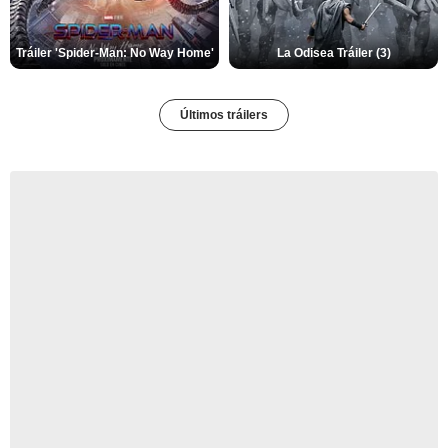
Tráiler 'Spider-Man: No Way Home'
La Odisea Tráiler (3)
Últimos tráilers