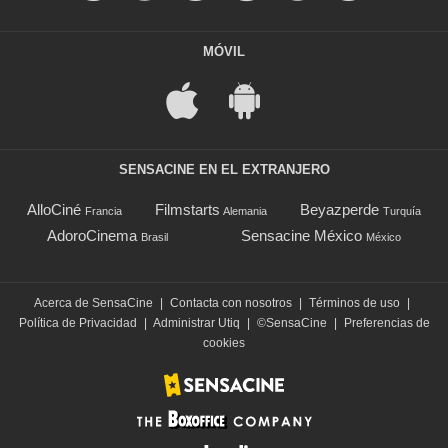
MÓVIL
SENSACINE EN EL EXTRANJERO
AlloCiné
Filmstarts
Beyazperde
Francia
Alemania
Turquía
AdoroCinema
Sensacine México
Brasil
México
Acerca de SensaCine
|
Contacta con nosotros
|
Términos de uso
|
Política de Privacidad
|
Administrar Utiq
|
©SensaCine
|
Preferencias de
cookies