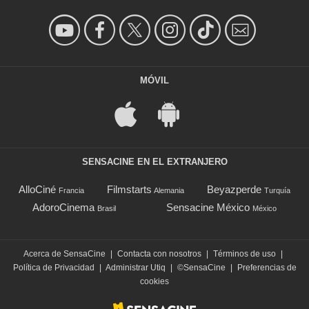
MÓVIL
SENSACINE EN EL EXTRANJERO
AlloCiné
Filmstarts
Beyazperde
Francia
Alemania
Turquía
AdoroCinema
Sensacine México
Brasil
México
Acerca de SensaCine
|
Contacta con nosotros
|
Términos de uso
|
Política de Privacidad
|
Administrar Utiq
|
©SensaCine
|
Preferencias de
cookies