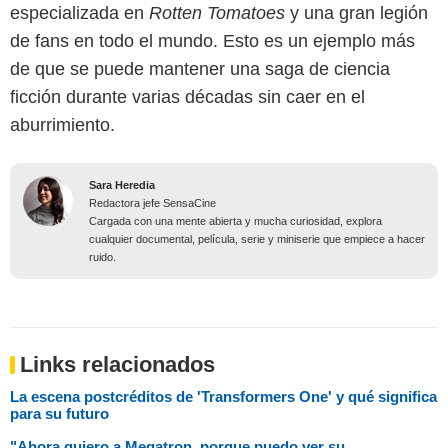
especializada en
Rotten Tomatoes
y una gran legión
de fans en todo el mundo. Esto es un ejemplo más
de que se puede mantener una saga de ciencia
ficción durante varias décadas sin caer en el
aburrimiento.
Sara Heredia
Redactora jefe SensaCine
Cargada con una mente abierta y mucha curiosidad, explora
cualquier documental, película, serie y miniserie que empiece a hacer
ruido.
Links relacionados
La escena postcréditos de 'Transformers One' y qué significa
para su futuro
"Ahora quiero a Megatron, porque puedo ver su