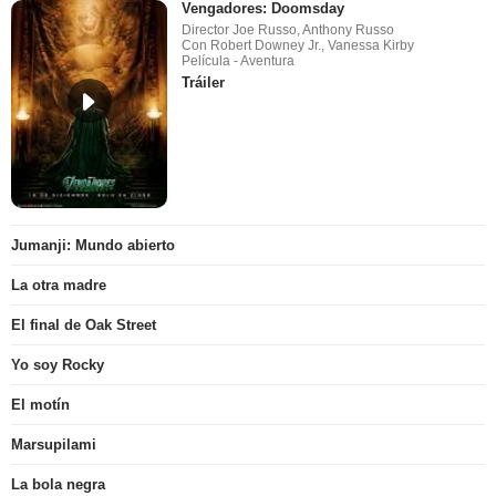
Vengadores: Doomsday
Director Joe Russo, Anthony Russo
Con Robert Downey Jr., Vanessa Kirby
Película - Aventura
Tráiler
Jumanji: Mundo abierto
La otra madre
El final de Oak Street
Yo soy Rocky
El motín
Marsupilami
La bola negra