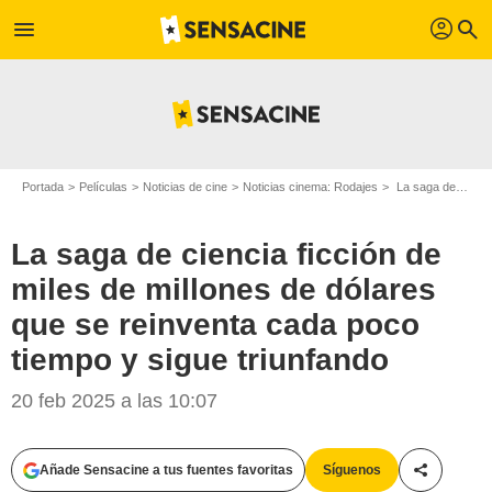
profil
menu
search
Portada
Películas
Noticias de cine
Noticias cinema: Rodajes
La saga de ciencia ficción de miles de millones de dólares que se reinventa cada poco tiempo y sigue triunfando
La saga de ciencia ficción de
miles de millones de dólares
que se reinventa cada poco
tiempo y sigue triunfando
20 feb 2025 a las 10:07
Añade Sensacine a tus fuentes favoritas
Síguenos
Compartir