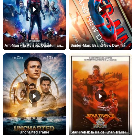
Ant-Man y la Avispa: Quantumanía Tráiler (2)
Spider-Man: Brand New Day Tráiler (3)
Uncharted Trailer
Star Trek II: la ira de Khan Tráiler VO