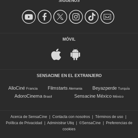
SÍGUENOS
MÓVIL
SENSACINE EN EL EXTRANJERO
AlloCiné
Filmstarts
Beyazperde
Francia
Alemania
Turquía
AdoroCinema
Sensacine México
Brasil
México
Acerca de SensaCine
|
Contacta con nosotros
|
Términos de uso
|
Política de Privacidad
|
Administrar Utiq
|
©SensaCine
|
Preferencias de
cookies