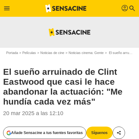
profil
menu
search
Portada
Películas
Noticias de cine
Noticias cinema: Gente
El sueño arruinado de Clint Eastwood que casi le hace abandonar la actuación: "Me hundía cada vez más"
El sueño arruinado de Clint
Eastwood que casi le hace
abandonar la actuación: "Me
hundía cada vez más"
United Artists
20 mar 2025 a las 12:10
Añade Sensacine a tus fuentes favoritas
Síguenos
Compartir