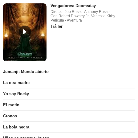
Vengadores: Doomsday
Director Joe Russo, Anthony Russo
Con Robert Downey Jr., Vanessa Kirby
Película - Aventura
Tráiler
Jumanji: Mundo abierto
La otra madre
Yo soy Rocky
El motín
Cronos
La bola negra