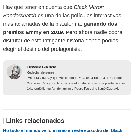
Hay que tener en cuenta que
Black Mirror:
Bandersnatch
es una de las películas interactivas
más aclamadas de la plataforma,
ganando dos
premios Emmy en 2019.
Pero ahora nadie podrá
disfrutar de esta intrigante historia donde podías
elegir el destino del protagonista.
Custodio Guerrero
Redactor de series
“En esta vida hay que ver de todo”. Esta es la filosofía de Custodio
Guerrero. Desgrana teorías, intenta estar atento a un posible nuevo
éxito seriéfilo, es fan del anime y Pedro Pascal le llamó Custavio.
Links relacionados
No todo el mundo ve lo mismo en este episodio de 'Black