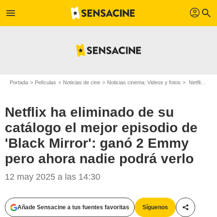
profil
menu
search
Portada
Películas
Noticias de cine
Noticias cinema: Videos y fotos
Netflix ha eliminado de su catálogo el mejor episodio de 'Black Mirror': ganó 2 Emmy pero ahora nadie podrá verlo
Netflix ha eliminado de su
catálogo el mejor episodio de
'Black Mirror': ganó 2 Emmy
pero ahora nadie podrá verlo
12 may 2025 a las 14:30
Añade Sensacine a tus fuentes favoritas
Síguenos
Compartir