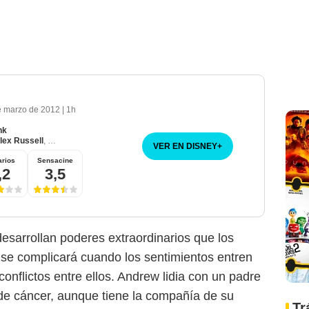
e marzo de 2012
|
1h
nk
20th century Fox
lex Russell
,
Michael B. Jordan
VER EN DISNEY
+
rios
Sensacine
,2
3,5
desarrollan poderes extraordinarios que los
 se complicará cuando los sentimientos entren
conflictos entre ellos. Andrew lidia con un padre
de cáncer, aunque tiene la compañía de su
Tr