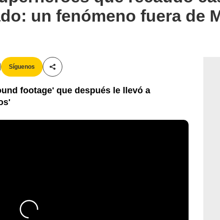
ado: un fenómeno fuera de 
Síguenos
Compartir esta noticia
found footage' que después le llevó a
os'