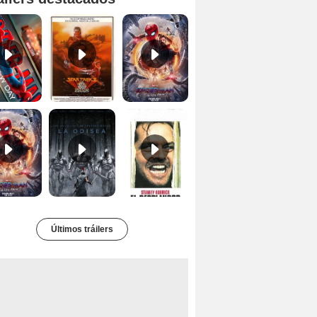
Spider-Man: Brand New Day Tráiler (3)
Star Trek II: la ira de Khan Tráiler VO
Spider-Man: No Way Home Teaser
Tráiler 'Spider-Man: No Way Home'
La Odisea Tráiler (3)
El resplandor Tráiler
Últimos tráilers