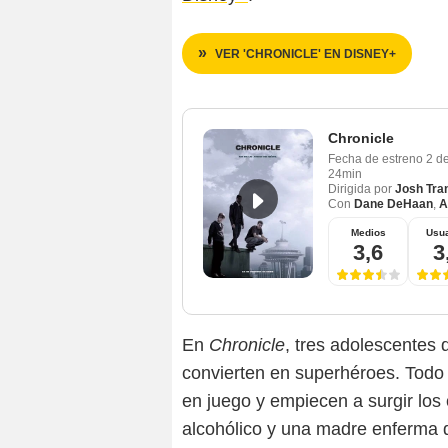
VER 'CHRONICLE' EN DISNEY+
Chronicle
Fecha de estreno
2 d
24min
Dirigida por
Josh Tra
Con
Dane DeHaan
,
A
Medios
Usua
3,6
3
En
Chronicle
, tres adolescentes 
convierten en superhéroes. Todo
en juego y empiecen a surgir los 
alcohólico y una madre enferma 