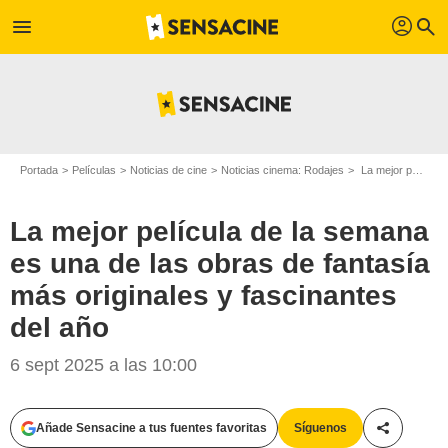
profil
menu
search
Portada
Películas
Noticias de cine
Noticias cinema: Rodajes
La mejor película de la semana es una de las obras de fantasía más originales y fascinantes del año
La mejor película de la semana
es una de las obras de fantasía
más originales y fascinantes
del año
6 sept 2025 a las 10:00
Añade Sensacine a tus fuentes favoritas
Síguenos
Compartir