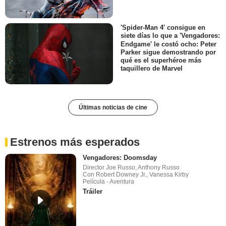
'Spider-Man 4' consigue en
siete días lo que a 'Vengadores:
Endgame' le costó ocho: Peter
Parker sigue demostrando por
qué es el superhéroe más
taquillero de Marvel
Últimas noticias de cine
Estrenos más esperados
Vengadores: Doomsday
Director Joe Russo, Anthony Russo
Con Robert Downey Jr., Vanessa Kirby
Película - Aventura
Tráiler