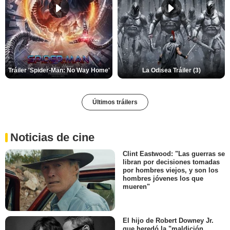
Tráiler 'Spider-Man: No Way Home'
La Odisea Tráiler (3)
Últimos tráilers
Noticias de cine
Clint Eastwood: "Las guerras se
libran por decisiones tomadas
por hombres viejos, y son los
hombres jóvenes los que
mueren"
El hijo de Robert Downey Jr.
que heredó la "maldición