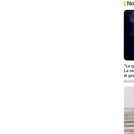
No
"La g
La re
al gr
domin