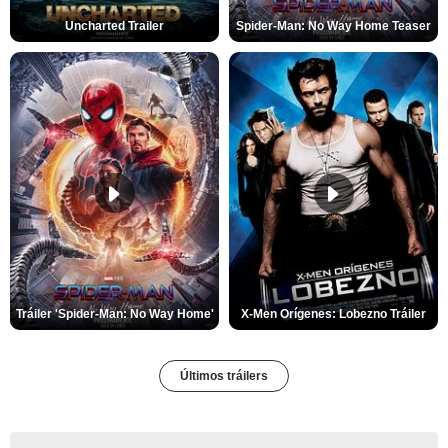
Uncharted Trailer
Spider-Man: No Way Home Teaser
Tráiler 'Spider-Man: No Way Home'
X-Men Orígenes: Lobezno Tráiler
Últimos tráilers