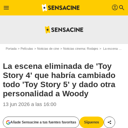
profil
menu
search
Portada
Películas
Noticias de cine
Noticias cinema: Rodajes
La escena eliminada de 'Toy Story 4' que habría cambiado todo 'Toy Story 5' y dado otra personalidad a Woody
La escena eliminada de 'Toy
Story 4' que habría cambiado
todo 'Toy Story 5' y dado otra
personalidad a Woody
13 jun 2026 a las 16:00
Añade Sensacine a tus fuentes favoritas
Síguenos
Compartir