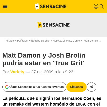
profil
menu
search
Portada
Películas
Noticias de cine
Noticias cinema: Gente
Matt Damon y Josh Brolin podría estar en 'True Grit'
Matt Damon y Josh Brolin
podría estar en 'True Grit'
Por
Variety
— 27 oct 2009 a las 9:23
Añade Sensacine a tus fuentes favoritas
Síguenos
Compartir
La película, que dirigirán los hermanos Coen, es
un remake del western homónio de 1969, con el