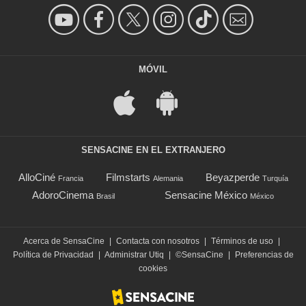
MÓVIL
SENSACINE EN EL EXTRANJERO
AlloCiné
Filmstarts
Beyazperde
Francia
Alemania
Turquía
AdoroCinema
Sensacine México
Brasil
México
Acerca de SensaCine
|
Contacta con nosotros
|
Términos de uso
|
Política de Privacidad
|
Administrar Utiq
|
©SensaCine
|
Preferencias de
cookies