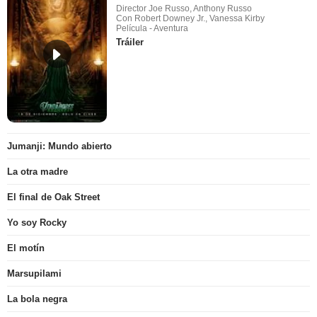
Director Joe Russo, Anthony Russo
Con Robert Downey Jr., Vanessa Kirby
Película - Aventura
Tráiler
Jumanji: Mundo abierto
La otra madre
El final de Oak Street
Yo soy Rocky
El motín
Marsupilami
La bola negra