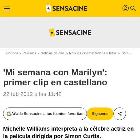
profil
menu
search
Portada
Películas
Noticias de cine
Noticias cinema: Videos y fotos
'Mi semana con Marilyn': primer clip en castellano
'Mi semana con Marilyn':
primer clip en castellano
22 feb 2012 a las 11:42
Añade Sensacine a tus fuentes favoritas
Síguenos
Compartir
Michelle Williams interpreta a la célebre actriz en
la película dirigida por Simon Curtis.