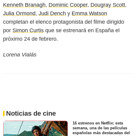
Kenneth Branagh
,
Dominic Cooper
,
Dougray Scott
,
Julia Ormond
,
Judi Dench
y
Emma Watson
completan el elenco protagonista del filme dirigido
por
Simon Curtis
que se estrenará en España el
próximo 24 de febrero.
Lorena Vialás
Noticias de cine
16 estrenos en Netflix: esta
semana, una de las películas
españolas más destacadas del