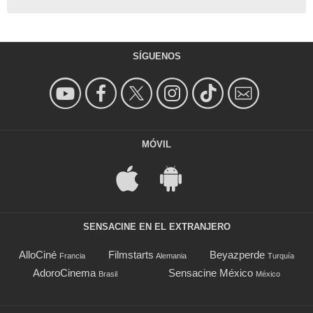
SÍGUENOS
MÓVIL
SENSACINE EN EL EXTRANJERO
AlloCiné
Filmstarts
Beyazperde
Francia
Alemania
Turquía
AdoroCinema
Sensacine México
Brasil
México