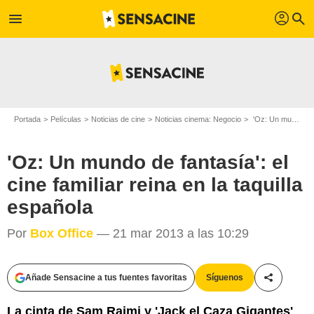
profil
menu
search
Portada
Películas
Noticias de cine
Noticias cinema: Negocio
'Oz: Un mundo de fantasía': el cine familiar reina en la taquilla española
'Oz: Un mundo de fantasía': el
cine familiar reina en la taquilla
española
Por
Box Office
— 21 mar 2013 a las 10:29
Añade Sensacine a tus fuentes favoritas
Síguenos
Compartir
La cinta de Sam Raimi y 'Jack el Caza Gigantes'