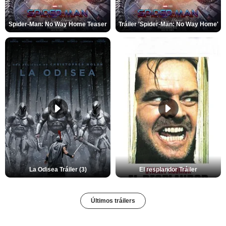
Spider-Man: No Way Home Teaser
Tráiler 'Spider-Man: No Way Home'
La Odisea Tráiler (3)
El resplandor Tráiler
Últimos tráilers