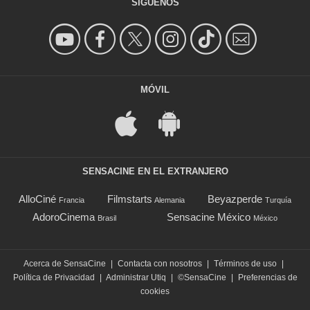
SÍGUENOS
MÓVIL
SENSACINE EN EL EXTRANJERO
AlloCiné
Filmstarts
Beyazperde
Francia
Alemania
Turquía
AdoroCinema
Sensacine México
Brasil
México
Acerca de SensaCine
|
Contacta con nosotros
|
Términos de uso
|
Política de Privacidad
|
Administrar Utiq
|
©SensaCine
|
Preferencias de
cookies