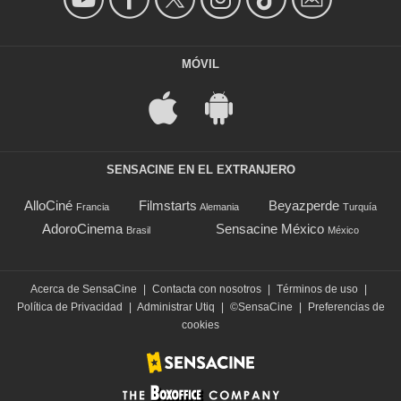
MÓVIL
SENSACINE EN EL EXTRANJERO
AlloCiné
Filmstarts
Beyazperde
Francia
Alemania
Turquía
AdoroCinema
Sensacine México
Brasil
México
Acerca de SensaCine
|
Contacta con nosotros
|
Términos de uso
|
Política de Privacidad
|
Administrar Utiq
|
©SensaCine
|
Preferencias de
cookies