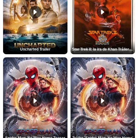
Uncharted Trailer
Star Trek II: la ira de Khan Tráiler VO
Spider-Man: No Way Home Teaser
Tráiler 'Spider-Man: No Way Home'