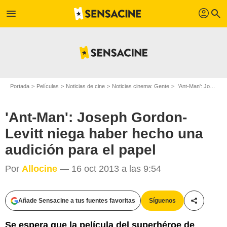
profil
menu
search
Portada
Películas
Noticias de cine
Noticias cinema: Gente
'Ant-Man': Joseph Gordon-Levitt niega haber hecho una audición para el papel
'Ant-Man': Joseph Gordon-
Levitt niega haber hecho una
audición para el papel
Por
Allocine
— 16 oct 2013 a las 9:54
Añade Sensacine a tus fuentes favoritas
Síguenos
Compartir
Se espera que la película del superhéroe de