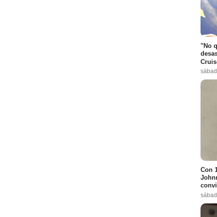
"No q
desas
Cruis
sábad
Con 1
Johnn
convi
sábad