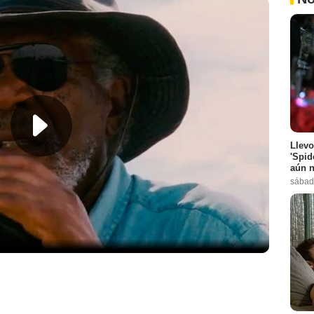
Llevo
'Spid
aún n
sábad