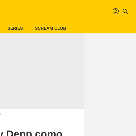
profil
search
SERIES
SCREAM CLUB
a!
ny Depp como