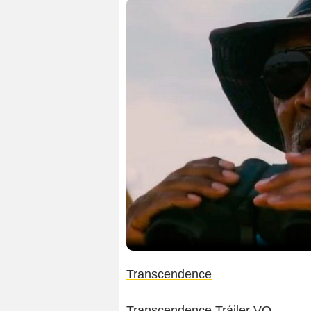
Transcendence
Transcendence Tráiler VO