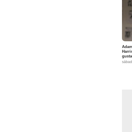
Adam 
Harri
gusta
sábad