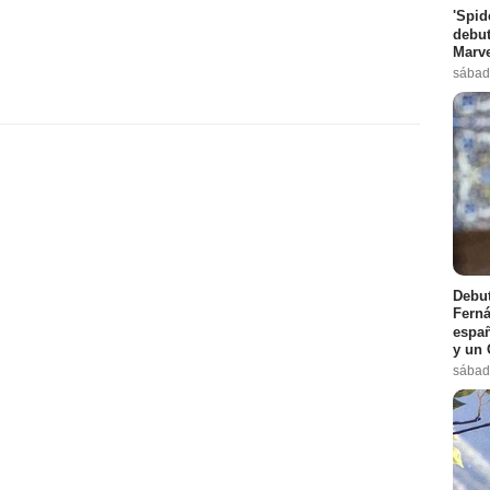
'Spid
debut
Marve
sábad
Debut
Ferná
españ
y un 
sábad