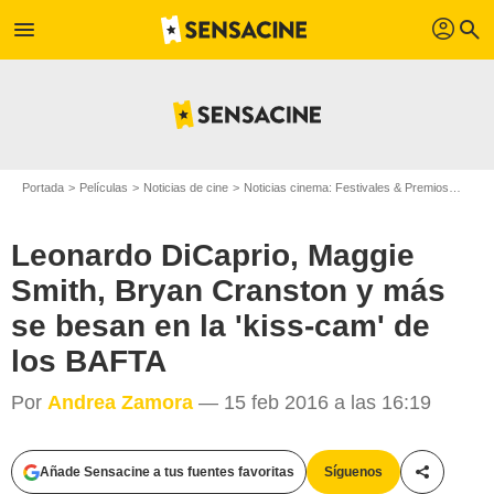
profil
menu
search
Portada
Películas
Noticias de cine
Noticias cinema: Festivales & Premios
Leona
Leonardo DiCaprio, Maggie
Smith, Bryan Cranston y más
se besan en la 'kiss-cam' de
los BAFTA
Por
Andrea Zamora
— 15 feb 2016 a las 16:19
Añade Sensacine a tus fuentes favoritas
Síguenos
Compartir