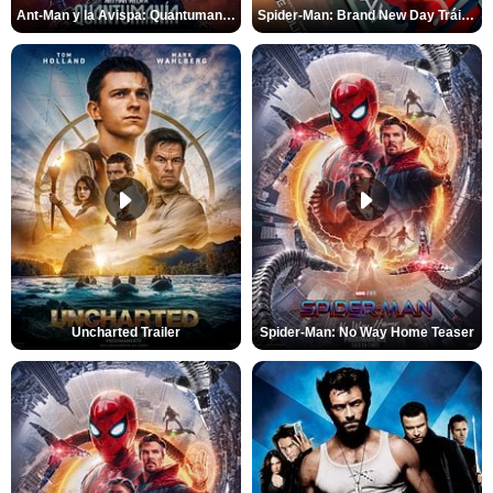
Ant-Man y la Avispa: Quantumanía Tráiler (2)
Spider-Man: Brand New Day Tráiler (3)
Uncharted Trailer
Spider-Man: No Way Home Teaser