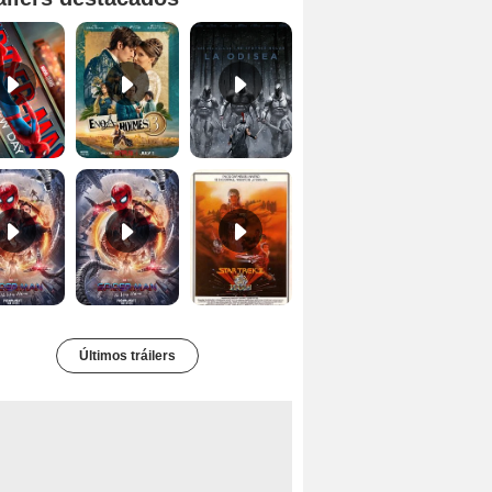
Spider-Man: Brand New Day Tráiler (3)
Enola Holmes 3 Tráiler VOSE
La Odisea Tráiler (3)
Spider-Man: No Way Home Teaser
Tráiler 'Spider-Man: No Way Home'
Star Trek II: la ira de Khan Tráiler VO
Últimos tráilers