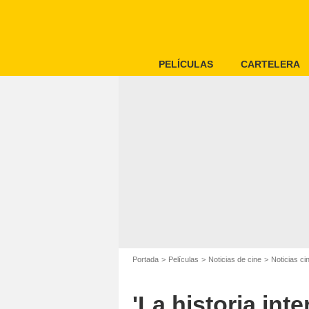
PELÍCULAS
CARTELERA
Portada
Películas
Noticias de cine
Noticias c
'La historia in