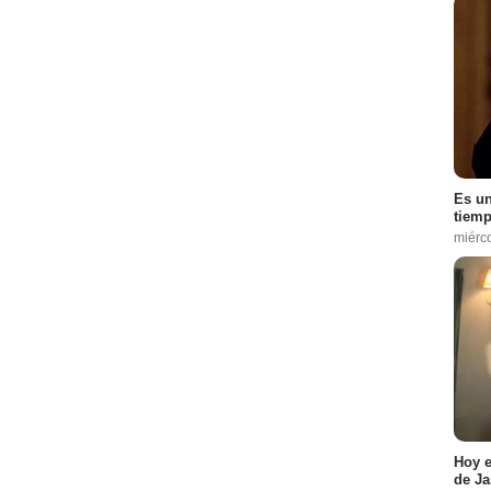
Es un
tiemp
miérc
Hoy e
de Ja