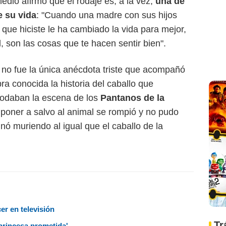
edio afirmó que el rodaje es, a la vez,
una de
e su vida
: "Cuando una madre con sus hijos
 que hiciste le ha cambiado la vida para mejor,
, son las cosas que te hacen sentir bien".
no fue la única anécdota triste que acompañó
ra conocida la historia del caballo que
rodaban la escena de los
Pantanos de la
 poner a salvo al animal se rompió y no pudo
inó muriendo al igual que el caballo de la
er en televisión
Tr
princesa prometida'