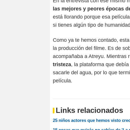
En la entrevista con ese mismo m
las mejores y peores épocas d
está llorando porque esa película
si tienes algún tipo de humanidad
Como ya te hemos contado, esta 
la producción del filme. Es de sob
acompañaba a Atreyu. Mientras 
tristeza
, la plataforma que debía
sacarle del agua, por lo que term
película.
Links relacionados
25 niños actores que hemos visto crec
15 cosas que quizás no sabías de 'La 