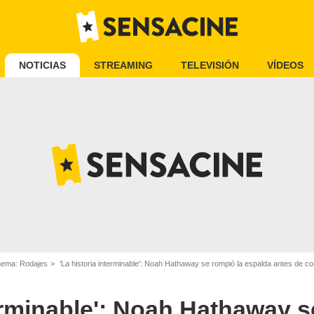
NOTICIAS
STREAMING
TELEVISIÓN
VÍDEOS
inema: Rodajes
'La historia interminable': Noah Hathaway se rompió la espalda antes de c
terminable': Noah Hathaway s
Warner Bros. Pictures