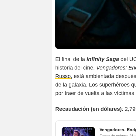
El final de la
Infinity Saga
del UC
historia del cine.
Vengadores: E
Russo
, está ambientada despué
de la galaxia. Los superhéroes q
por traer de vuelta a las víctimas 
Recaudación (en dólares)
: 2,7
Vengadores: En
Fecha de estreno
25 