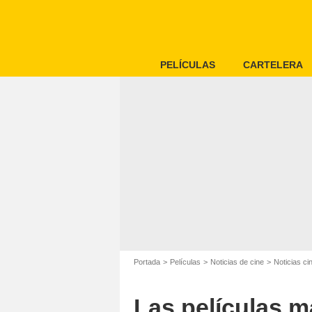
PELÍCULAS
CARTELERA
Portada
Películas
Noticias de cine
Noticias c
Las películas má