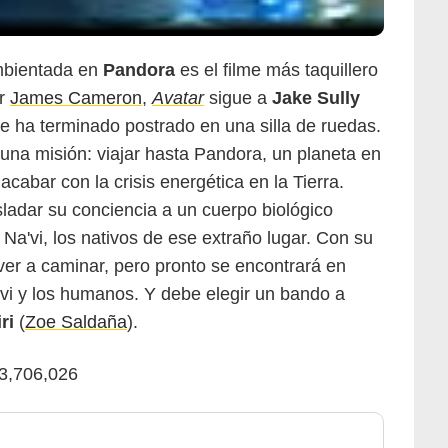
ambientada en
Pandora
es el filme más taquillero
or
James Cameron
,
Avatar
sigue a
Jake Sully
ue ha terminado postrado en una silla de ruedas.
 una misión: viajar hasta Pandora, un planeta en
cabar con la crisis energética en la Tierra.
sladar su conciencia a un cuerpo biológico
'vi, los nativos de ese extraño lugar. Con su
ver a caminar, pero pronto se encontrará en
'vi y los humanos. Y debe elegir un bando a
ri
(
Zoe Saldaña
).
23,706,026