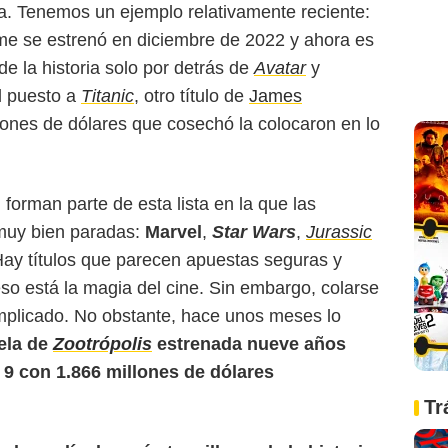
a. Tenemos un ejemplo relativamente reciente:
ilme se estrenó en diciembre de 2022 y ahora es
 de la historia solo por detrás de
Avatar
y
l puesto a
Titanic
, otro título de
James
lones de dólares que cosechó la colocaron en lo
forman parte de esta lista en la que las
 muy bien paradas:
Marvel
,
Star Wars
,
Jurassic
Hay títulos que parecen apuestas seguras y
eso está la magia del cine. Sin embargo, colarse
mplicado. No obstante, hace unos meses lo
ela de
Zootrópolis
estrenada nueve años
 9 con 1.866 millones de dólares
Tr