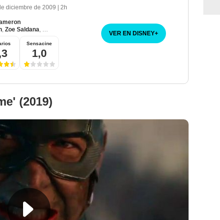
de diciembre de 2009
|
2h
ameron
n
,
Zoe Saldana
,
Sigourney Weaver
VER EN DISNEY
+
rios
Sensacine
,3
1,0
e' (2019)