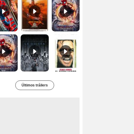
Tráiler 'Spider-Man: No Way Home'
La Odisea Tráiler (3)
El resplandor Tráiler
Últimos tráilers