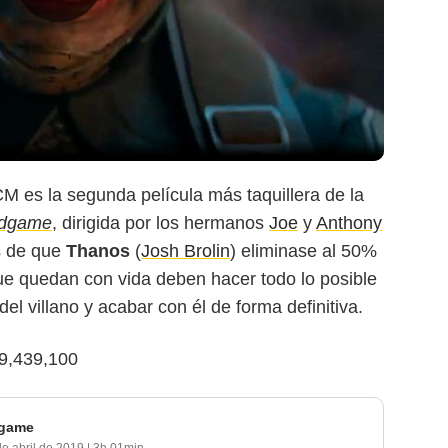
M es la segunda película más taquillera de la
ndgame
, dirigida por los hermanos
Joe
y
Anthony
s de que
Thanos
(
Josh Brolin
) eliminase al 50%
ue quedan con vida deben hacer todo lo posible
del villano y acabar con él de forma definitiva.
99,439,100
dgame
de abril de 2019
|
3h 01min