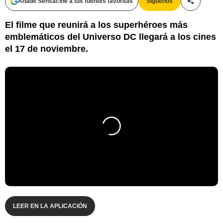
Añade Sensacine a tus fuentes favoritas
Síguenos
Compartir
El filme que reunirá a los superhéroes más
emblemáticos del Universo DC llegará a los cines
el 17 de noviembre.
LEER EN LA APLICACIÓN