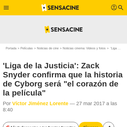
profil
menu
search
Portada
Películas
Noticias de cine
Noticias cinema: Videos y fotos
'Liga de la Justicia': Zack Snyder confirma que la historia de Cyborg será "el corazón de la película"
'Liga de la Justicia': Zack
Snyder confirma que la historia
de Cyborg será "el corazón de
la película"
Por
Víctor Jiménez Lorente
— 27 mar 2017 a las
8:40