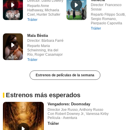
Director: David Lowery
Director: Francesco
Reparto Anne
Sossai
Hathaway, Michaela
Coel, Hunter Schafer
Reparto Filippo Scotti,
Sergio Romano,
Tráiler
Pierpaolo Capovilla
Tráiler
Mala Bèstia
Director: Bàrbara Farré
Reparto Maria
Schwinning, Iria del
Río, Roger Casamajor
Tráiler
Estrenos de películas de la semana
Estrenos más esperados
Vengadores: Doomsday
Director Joe Russo, Anthony Russo
Con Robert Downey Jr., Vanessa Kirby
Película - Aventura
Tráiler