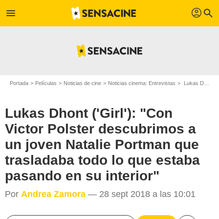
profil
menu
search
Portada
Películas
Noticias de cine
Noticias cinema: Entrevistas
Lukas Dhont ('Girl'): "Con Victor Polster descubrimos a un joven Natalie Portman que trasladaba todo lo que estaba pasando en su interior"
Lukas Dhont ('Girl'): "Con
Victor Polster descubrimos a
un joven Natalie Portman que
trasladaba todo lo que estaba
pasando en su interior"
Por
Andrea Zamora
— 28 sept 2018 a las 10:01