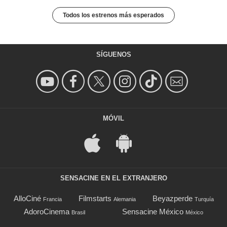
Todos los estrenos más esperados
SÍGUENOS
MÓVIL
SENSACINE EN EL EXTRANJERO
AlloCiné
Filmstarts
Beyazperde
Francia
Alemania
Turquía
AdoroCinema
Sensacine México
Brasil
México