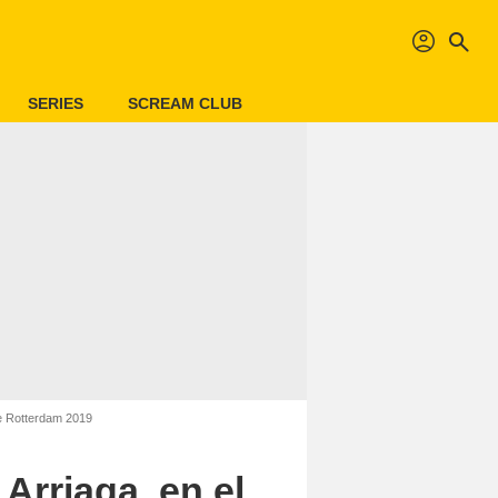
profil
search
SERIES
SCREAM CLUB
de Rotterdam 2019
Arriaga, en el