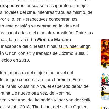
Perspectives
, busca ser escaparate del mejor
es noveles del cine, mientras trata, asimismo, de
 Por ello, en Perspectives concentran los
en esta ocasión se centran en la idea del
as inacabadas o el cine afro-brasileño. Entre los
emas, la maratón
La Flor
, de Mariano
ta inacabada del cineasta hindú
Gurvinder Singh
;
án Ulrich Köhler; y trabajos de Zózimo Bulbul,
llecido en 2013.
uture, muestra del mejor cine novel del
tulos que concursarán por el premio. Entre
 de Yanis Koussim; Alva, el esperado debut del
gentina De nuevo otra vez, de Romina
va; Nocturne, del holandés Viktor van der Valk;
alik Allah, 2018; The Load, del serbio Ognjen
Tr