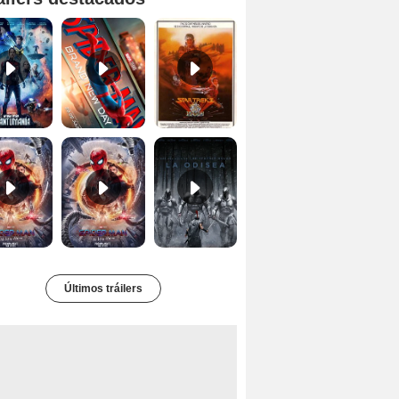
Ant-Man y la Avispa: Quantumanía Tráiler (2)
Spider-Man: Brand New Day Tráiler (3)
Star Trek II: la ira de Khan Tráiler VO
Spider-Man: No Way Home Teaser
Tráiler 'Spider-Man: No Way Home'
La Odisea Tráiler (3)
Últimos tráilers