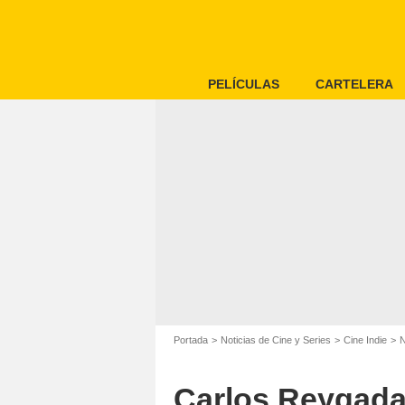
PELÍCULAS
CARTELERA
Portada
Noticias de Cine y Series
Cine Indie
N
Carlos Reygadas,