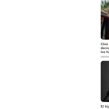
Clint
decis
los h
vierne
El hi