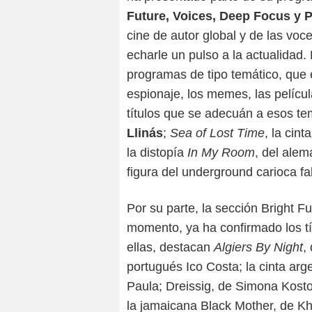
Future, Voices, Deep Focus y 
cine de autor global y de las voc
echarle un pulso a la actualidad.
programas de tipo temático, que 
espionaje, los memes, las películ
títulos que se adecuán a esos t
Llinás
;
Sea of Lost Time
, la cin
la distopía
In My Room
, del alem
figura del underground carioca fa
Por su parte, la sección Bright F
momento, ya ha confirmado los tí
ellas, destacan
Algiers By Night
,
portugués Ico Costa; la cinta ar
Paula; Dreissig, de Simona Kosto
la jamaicana Black Mother, de Kh