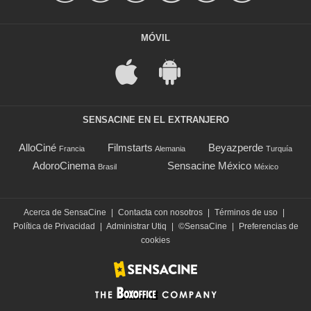
MÓVIL
SENSACINE EN EL EXTRANJERO
AlloCiné
Filmstarts
Beyazperde
Francia
Alemania
Turquía
AdoroCinema
Sensacine México
Brasil
México
Acerca de SensaCine
|
Contacta con nosotros
|
Términos de uso
|
Política de Privacidad
|
Administrar Utiq
|
©SensaCine
|
Preferencias de
cookies