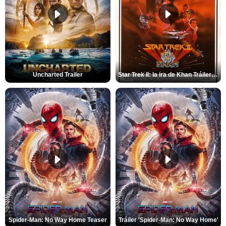
Uncharted Trailer
Star Trek II: la ira de Khan Tráiler VO
Spider-Man: No Way Home Teaser
Tráiler 'Spider-Man: No Way Home'