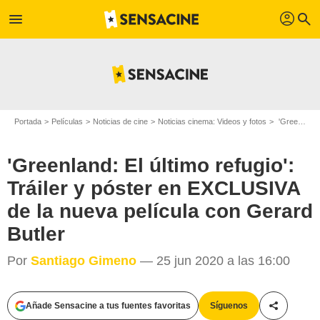
profil
menu
search
Portada
Películas
Noticias de cine
Noticias cinema: Videos y fotos
'Greenland: El último refugio': Tráiler y póster en EXCLUSIVA de la nueva película con Gerard Butler
'Greenland: El último refugio':
Tráiler y póster en EXCLUSIVA
de la nueva película con Gerard
Butler
Por
Santiago Gimeno
— 25 jun 2020 a las 16:00
Añade Sensacine a tus fuentes favoritas
Síguenos
Compartir