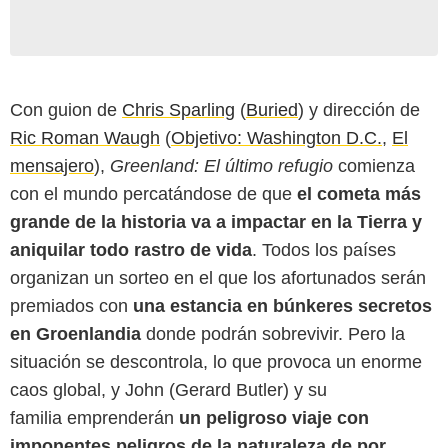
Con guion de
Chris Sparling
(
Buried
) y dirección de
Ric Roman Waugh
(
Objetivo: Washington D.C.
,
El
mensajero
),
Greenland: El último refugio
comienza
con el mundo percatándose de que
el cometa más
grande de la historia va a impactar en la Tierra y
aniquilar todo rastro de vida
. Todos los países
organizan un sorteo en el que los afortunados serán
premiados con
una estancia en búnkeres secretos
en Groenlandia
donde podrán sobrevivir. Pero la
situación se descontrola, lo que provoca un enorme
caos global, y John (Gerard Butler) y su
familia emprenderán
un peligroso viaje con
imponentes peligros de la naturaleza de por