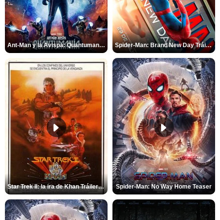
Ant-Man y la Avispa: Quantumanía Tráiler (2)
Spider-Man: Brand New Day Tráiler (3)
Star Trek II: la ira de Khan Tráiler VO
Spider-Man: No Way Home Teaser