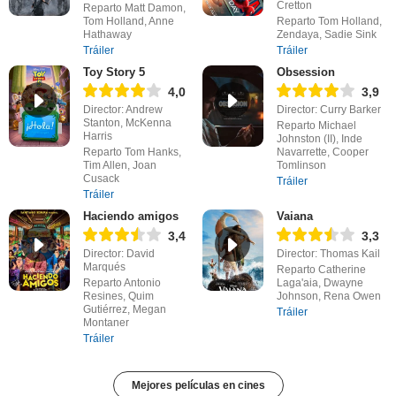
Cretton
Reparto Matt Damon,
Tom Holland, Anne
Reparto Tom Holland,
Hathaway
Zendaya, Sadie Sink
Tráiler
Tráiler
Toy Story 5
Obsession
4,0
3,9
Director: Andrew
Director: Curry Barker
Stanton, McKenna
Reparto Michael
Harris
Johnston (II), Inde
Reparto Tom Hanks,
Navarrette, Cooper
Tim Allen, Joan
Tomlinson
Cusack
Tráiler
Tráiler
Haciendo amigos
Vaiana
3,4
3,3
Director: David
Director: Thomas Kail
Marqués
Reparto Catherine
Reparto Antonio
Laga'aia, Dwayne
Resines, Quim
Johnson, Rena Owen
Gutiérrez, Megan
Tráiler
Montaner
Tráiler
Mejores películas en cines