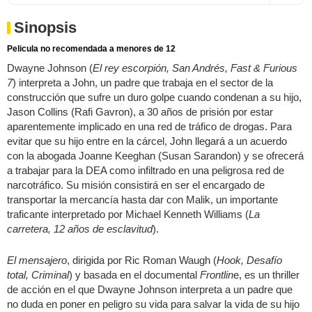
Sinopsis
Pelicula no recomendada a menores de 12
Dwayne Johnson (
El rey escorpión, San Andrés, Fast & Furious
7
) interpreta a John, un padre que trabaja en el sector de la
construcción que sufre un duro golpe cuando condenan a su hijo,
Jason Collins (Rafi Gavron), a 30 años de prisión por estar
aparentemente implicado en una red de tráfico de drogas. Para
evitar que su hijo entre en la cárcel, John llegará a un acuerdo
con la abogada Joanne Keeghan (Susan Sarandon) y se ofrecerá
a trabajar para la DEA como infiltrado en una peligrosa red de
narcotráfico. Su misión consistirá en ser el encargado de
transportar la mercancía hasta dar con Malik, un importante
traficante interpretado por Michael Kenneth Williams (
La
carretera, 12 años de esclavitud
).
El mensajero
, dirigida por Ric Roman Waugh (
Hook, Desafío
total, Criminal
) y basada en el documental
Frontlin
e, es un thriller
de acción en el que Dwayne Johnson interpreta a un padre que
no duda en poner en peligro su vida para salvar la vida de su hijo