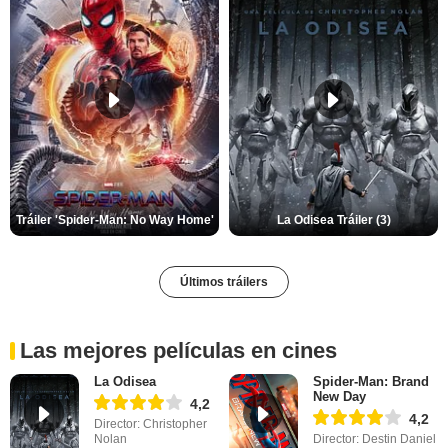
Tráiler 'Spider-Man: No Way Home'
La Odisea Tráiler (3)
Últimos tráilers
Las mejores películas en cines
La Odisea
Spider-Man: Brand
New Day
4,2
4,2
Director: Christopher
Nolan
Director: Destin Daniel