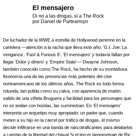
El mensajero
Di no a las drogas, sí a The Rock
por Daniel de Partearroyo
De luchador de la WWE a estrella de Hollywood perenne en la
cartelera —atención a la racha que lleva este año: 'G.I. Joe: La
venganza', 'Fast & Furious 6', 'El mensajero' y todavía faltan por
llegar 'Dolor y dinero' y 'Empire State'— Dwayne Johnson,
también conocido como The Rock, ha hecho de su montañosa
fisonomía una de las presencias más potentes del cine
norteamericano de los últimos años. The Rock es todo forma
rotunda, tan pulida como su calva, con apariencia de matón
salido de una viñeta Bruguera y facilidad para los personajes que
no se andan con hostias, las suministran. En 'El mensajero'
interpreta un arquetipo muy apropiado: un padre que, cuando
meten a su hijo en la cárcel por tráfico de drogas, él mismo
decide infiltrarse en una banda de narcotraficantes para delatarlos
a cambio de la libertad del chaval.Si el tercer largometraje de Ric