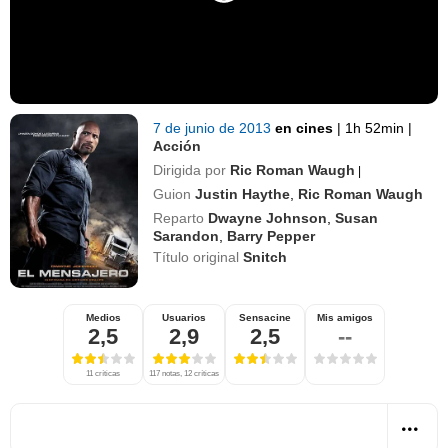
7 de junio de 2013
en cines
|
1h 52min
|
Acción
Dirigida por
Ric Roman Waugh
|
Guion
Justin Haythe
,
Ric Roman Waugh
Reparto
Dwayne Johnson
,
Susan
Sarandon
,
Barry Pepper
Título original
Snitch
Medios
Usuarios
Sensacine
Mis amigos
2,5
2,9
2,5
--
11 críticas
117 notas, 12 críticas