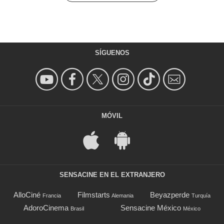
SÍGUENOS
MÓVIL
SENSACINE EN EL EXTRANJERO
AlloCiné
Filmstarts
Beyazperde
Francia
Alemania
Turquía
AdoroCinema
Sensacine México
Brasil
México