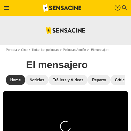
profil
menu
search
Portada
Cine
Todas las películas
Películas Acción
El mensajero
El mensajero
Home
Noticias
Tráilers y Vídeos
Reparto
Críticas