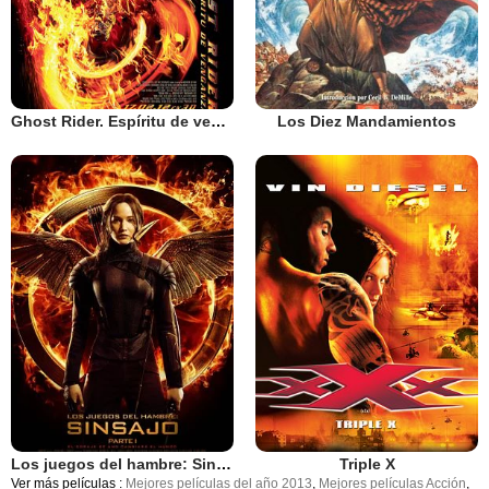
Ghost Rider. Espíritu de venganza
Los Diez Mandamientos
Los juegos del hambre: Sinsajo - Parte 1
Triple X
Ver más películas :
Mejores películas del año 2013
,
Mejores películas Acción
,