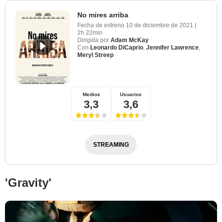
No mires arriba
Fecha de estreno
10 de diciembre de 2021
|
2h 22min
Dirigida por
Adam McKay
Con
Leonardo DiCaprio
,
Jennifer Lawrence
,
Meryl Streep
Medios
Usuarios
3,3
3,6
STREAMING
'Gravity'