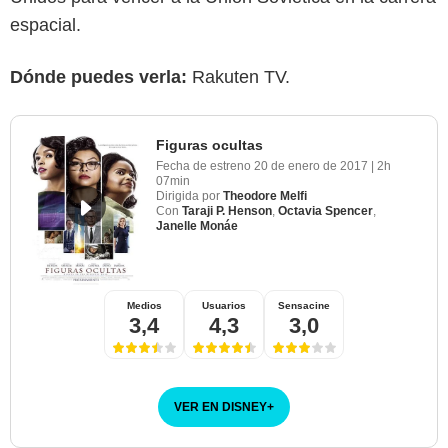
espacial.
Dónde puedes verla:
Rakuten TV.
Figuras ocultas
Fecha de estreno
20 de enero de 2017
|
2h
07min
Dirigida por
Theodore Melfi
Con
Taraji P. Henson
,
Octavia Spencer
,
Janelle Monáe
Medios
Usuarios
Sensacine
3,4
4,3
3,0
VER EN DISNEY
+