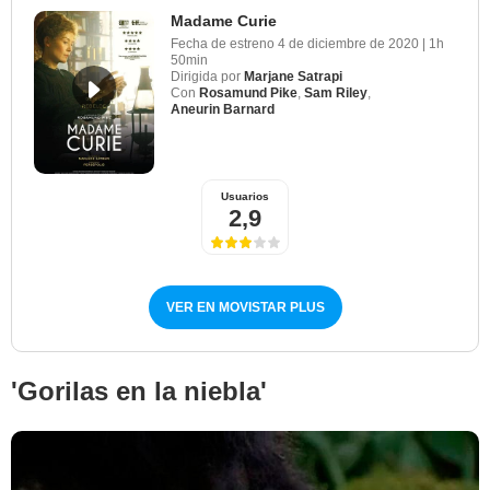
Madame Curie
Fecha de estreno
4 de diciembre de 2020
|
1h
50min
Dirigida por
Marjane Satrapi
Con
Rosamund Pike
,
Sam Riley
,
Aneurin Barnard
Usuarios
2,9
VER EN MOVISTAR PLUS
'Gorilas en la niebla'