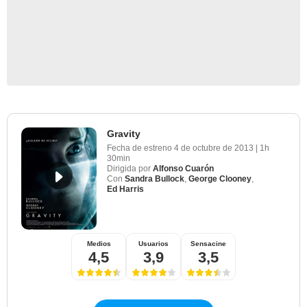
Gravity
Fecha de estreno
4 de octubre de 2013
|
1h
30min
Dirigida por
Alfonso Cuarón
Con
Sandra Bullock
,
George Clooney
,
Ed Harris
Medios
Usuarios
Sensacine
4,5
3,9
3,5