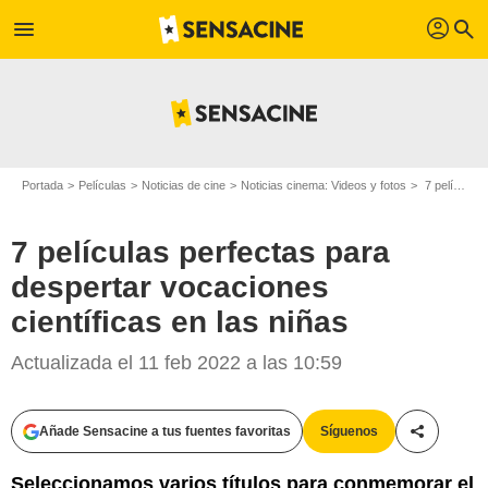
profil
menu
search
Portada
Películas
Noticias de cine
Noticias cinema: Videos y fotos
7 películas perfectas para despertar vocaciones científicas en las niñas
7 películas perfectas para
despertar vocaciones
científicas en las niñas
Actualizada el 11 feb 2022 a las 10:59
Añade Sensacine a tus fuentes favoritas
Síguenos
Compartir
Seleccionamos varios títulos para conmemorar el