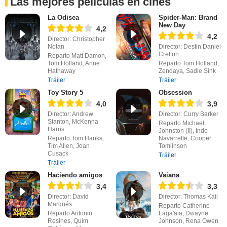
Las mejores películas en cines
La Odisea
Spider-Man: Brand
New Day
4,2
4,2
Director: Christopher
Nolan
Director: Destin Daniel
Cretton
Reparto Matt Damon,
Tom Holland, Anne
Reparto Tom Holland,
Hathaway
Zendaya, Sadie Sink
Tráiler
Tráiler
Toy Story 5
Obsession
4,0
3,9
Director: Andrew
Director: Curry Barker
Stanton, McKenna
Reparto Michael
Harris
Johnston (II), Inde
Reparto Tom Hanks,
Navarrette, Cooper
Tim Allen, Joan
Tomlinson
Cusack
Tráiler
Tráiler
Haciendo amigos
Vaiana
3,4
3,3
Director: David
Director: Thomas Kail
Marqués
Reparto Catherine
Reparto Antonio
Laga'aia, Dwayne
Resines, Quim
Johnson, Rena Owen