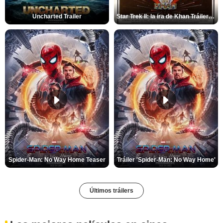
Uncharted Trailer
Star Trek II: la ira de Khan Tráiler VO
Spider-Man: No Way Home Teaser
Tráiler 'Spider-Man: No Way Home'
Últimos tráilers