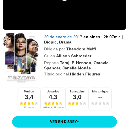
20 de enero de 2017
en cines
|
2h 07min
|
Biopic
,
Drama
Dirigida por
Theodore Melfi
|
Guion
Allison Schroeder
Reparto
Taraji P. Henson
,
Octavia
Spencer
,
Janelle Monáe
Título original
Hidden Figures
Medios
Usuarios
Sensacine
Mis amigos
3,4
4,3
3,0
--
16 críticas
1093 notas, 29 críticas
VER EN DISNEY
+