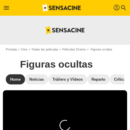
profil
menu
search
Portada
Cine
Todas las películas
Películas Drama
Figuras ocultas
Figuras ocultas
Home
Noticias
Tráilers y Vídeos
Reparto
Críticas