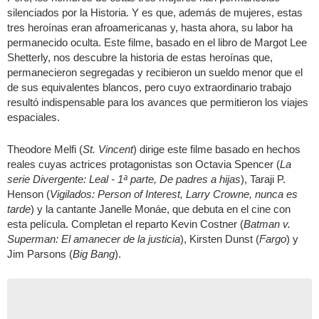
silenciados por la Historia. Y es que, además de mujeres, estas
tres heroínas eran afroamericanas y, hasta ahora, su labor ha
permanecido oculta. Este filme, basado en el libro de Margot Lee
Shetterly, nos descubre la historia de estas heroínas que,
permanecieron segregadas y recibieron un sueldo menor que el
de sus equivalentes blancos, pero cuyo extraordinario trabajo
resultó indispensable para los avances que permitieron los viajes
espaciales.
Theodore Melfi (
St. Vincent
) dirige este filme basado en hechos
reales cuyas actrices protagonistas son Octavia Spencer (
La
serie Divergente: Leal - 1ª parte, De padres a hijas
), Taraji P.
Henson (
Vigilados: Person of Interest, Larry Crowne, nunca es
tarde
) y la cantante Janelle Monáe, que debuta en el cine con
esta película. Completan el reparto Kevin Costner (
Batman v.
Superman: El amanecer de la justicia
), Kirsten Dunst (
Fargo
) y
Jim Parsons (
Big Bang
).