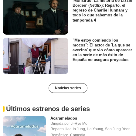
'Monstruo: La historia de Lizzie
Borden' (Netflix): Reparto, el
regreso de Charlie Hunnam y
todo lo que sabemos de la
temporada 4
"Me estoy comiendo los
mocos": El actor de 'La que se
avecina' que vio cómo aparecer
en la serie de más éxito de
España no asegura proyectos
Noticias series
Últimos estrenos de series
Acaramelados
Dirigida por
Ji-Hye Mo
Reparto
Hae-in Jung
,
Ha Young
,
Seo Jung-Yeon
Romántico
,
Comedia