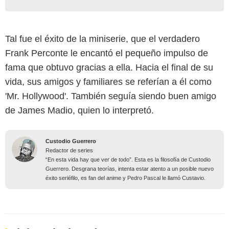
Tal fue el éxito de la miniserie, que el verdadero
Frank Perconte le encantó el pequeño impulso de
fama que obtuvo gracias a ella. Hacia el final de su
vida, sus amigos y familiares se referían a él como
'Mr. Hollywood'. También seguía siendo buen amigo
de James Madio, quien lo interpretó.
Custodio Guerrero
Redactor de series
“En esta vida hay que ver de todo”. Esta es la filosofía de Custodio
Guerrero. Desgrana teorías, intenta estar atento a un posible nuevo
éxito seriéfilo, es fan del anime y Pedro Pascal le llamó Custavio.