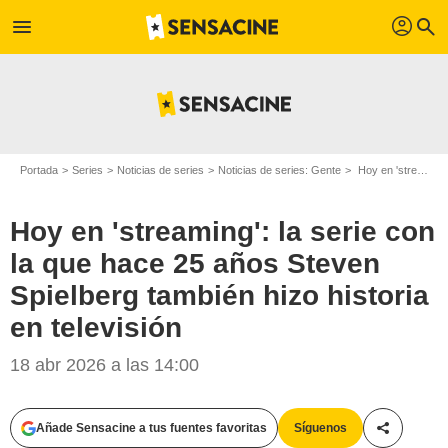
profil
menu
search
Portada
Series
Noticias de series
Noticias de series: Gente
Hoy en 'streaming': la serie con la que hace 25 años Steven Spielberg también hizo historia en televisión
Hoy en 'streaming': la serie con
la que hace 25 años Steven
Spielberg también hizo historia
en televisión
18 abr 2026 a las 14:00
Añade Sensacine a tus fuentes favoritas
Síguenos
Compartir