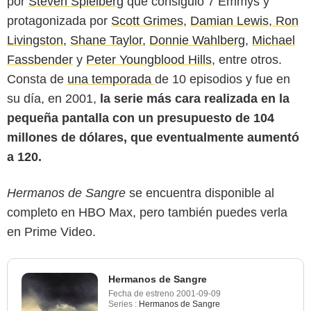
por
Steven Spielberg
que consiguió 7 Emmys y
protagonizada por
Scott Grimes
,
Damian Lewis
,
Ron
Livingston,
Shane Taylor
,
Donnie Wahlberg
,
Michael
Fassbender
y
Peter Youngblood Hills
, entre otros.
Consta de
una temporada
de 10 episodios y fue en
su día, en 2001,
la serie más cara realizada en la
pequeña pantalla con un presupuesto de 104
millones de dólares, que eventualmente aumentó
a 120.
Hermanos de Sangre
se encuentra disponible al
completo en HBO Max, pero también puedes verla
en Prime Video.
Hermanos de Sangre
Fecha de estreno
2001-09-09
Series :
Hermanos de Sangre