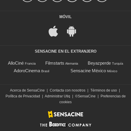
MÓVIL
SENSACINE EN EL EXTRANJERO
AlloCiné
Filmstarts
Beyazperde
Francia
Alemania
Turquía
AdoroCinema
Sensacine México
Brasil
México
Acerca de SensaCine
|
Contacta con nosotros
|
Términos de uso
|
Política de Privacidad
|
Administrar Utiq
|
©SensaCine
|
Preferencias de
cookies