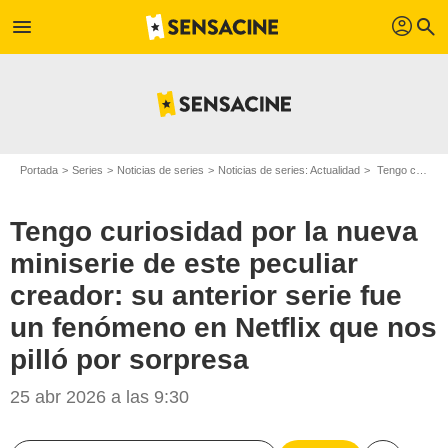
profil
menu
search
Portada
Series
Noticias de series
Noticias de series: Actualidad
Tengo curiosidad por la nueva miniserie de este peculiar creador: su anterior serie fue un fenómeno en Netflix que nos pilló por sorpresa
Tengo curiosidad por la nueva
miniserie de este peculiar
creador: su anterior serie fue
un fenómeno en Netflix que nos
pilló por sorpresa
25 abr 2026 a las 9:30