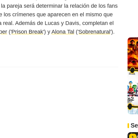
 la pareja será determinar la relación de los fans
de los crímenes que aparecen en el mismo que
da real. Además de Lucas y Davis, completan el
per
('
Prison Break
') y
Alona Tal
('
Sobrenatural
').
Se
1