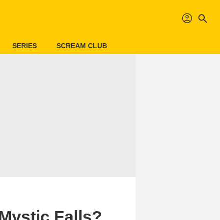
profil
search
SERIES
SCREAM CLUB
Mystic Falls?