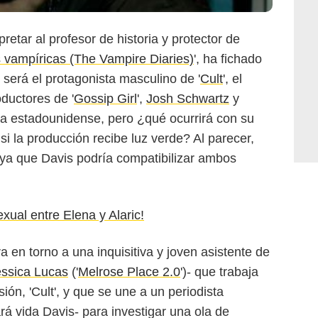
pretar al profesor de historia y protector de
 vampíricas (The Vampire Diaries)
', ha fichado
 será el protagonista masculino de '
Cult
', el
ductores de '
Gossip Girl
',
Josh Schwartz
y
na estadounidense, pero ¿qué ocurrirá con su
si la producción recibe luz verde? Al parecer,
, ya que Davis podría compatibilizar ambos
xual entre Elena y Alaric!
a en torno a una inquisitiva y joven asistente de
essica Lucas
('
Melrose Place 2.0
')- que trabaja
ión, 'Cult', y que se une a un periodista
rá vida Davis- para investigar una ola de