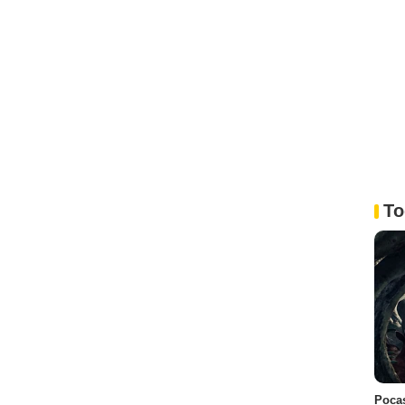
To
Pocas