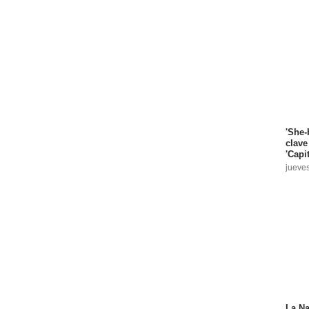
'She-
clave
'Capi
jueve
La Na