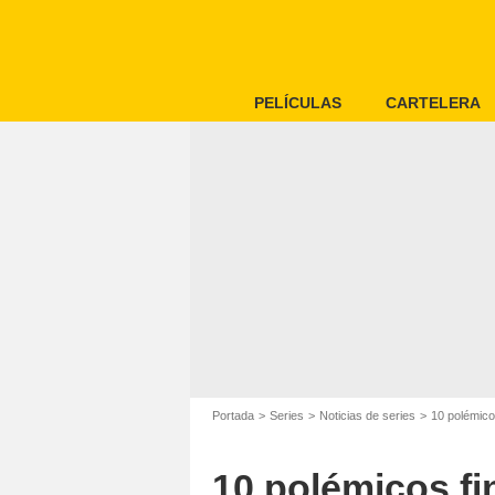
PELÍCULAS
CARTELERA
Portada
Series
Noticias de series
10 polémicos
10 polémicos fin