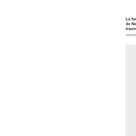
La fa
de Ne
traum
vierne