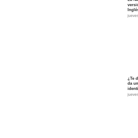
versi
Inglé
jueve
¿Te d
da un
ident
jueve