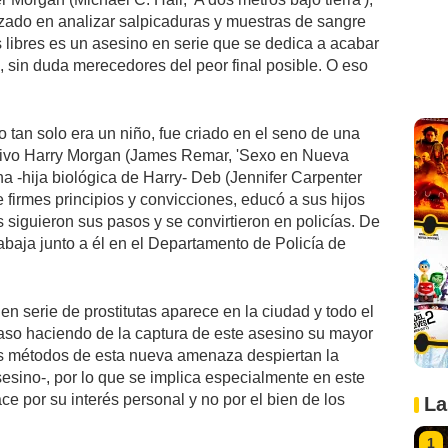
izado en analizar salpicaduras y muestras de sangre
s libres es un asesino en serie que se dedica a acabar
, sin duda merecedores del peor final posible. O eso
 tan solo era un niño, fue criado en el seno de una
optivo Harry Morgan (James Remar, 'Sexo en Nueva
na -hija biológica de Harry- Deb (Jennifer Carpenter
 firmes principios y convicciones, educó a sus hijos
 siguieron sus pasos y se convirtieron en policías. De
abaja junto a él en el Departamento de Policía de
en serie de prostitutas aparece en la ciudad y todo el
caso haciendo de la captura de este asesino su mayor
idos métodos de esta nueva amenaza despiertan la
esino-, por lo que se implica especialmente en este
ce por su interés personal y no por el bien de los
La
1