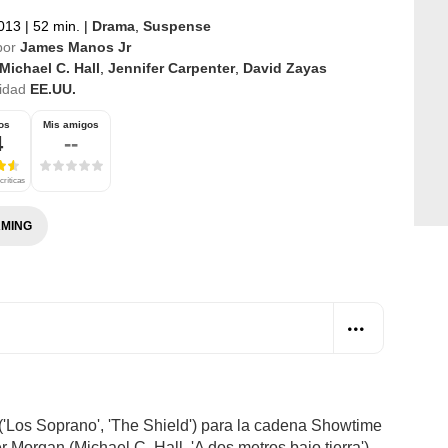
2013
|
52 min.
|
Drama
,
Suspense
por
James Manos Jr
Michael C. Hall
,
Jennifer Carpenter
,
David Zayas
idad
EE.UU.
os
Mis amigos
4
--
críticas
MING
'Los Soprano', 'The Shield') para la cadena Showtime
r Morgan (Michael C. Hall, 'A dos metros bajo tierra'),