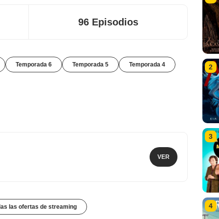
96 Episodios
Temporada 6
Temporada 5
Temporada 4
2
3
VER
4
das las ofertas de streaming