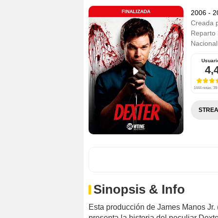
FINALIZADA
2006 - 
Creada 
Reparto
Nacional
Usuari
4,
1444 notas, 39 
STREA
Sinopsis & Info
Esta producción de James Manos Jr. (
presenta la historia del peculiar Dexte