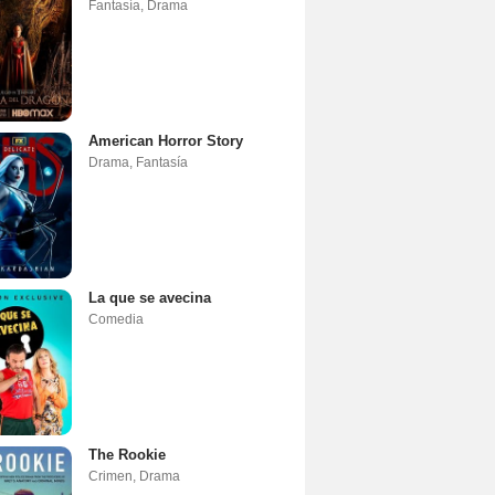
Fantasía
,
Drama
American Horror Story
Drama
,
Fantasía
La que se avecina
Comedia
The Rookie
Crimen
,
Drama