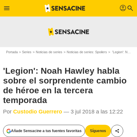
profil
menu
search
Portada
Series
Noticias de series
Noticias de series: Spoilers
'Legion': Noah Hawley habla sobre el sorprendente cambio de héroe en la tercera temporada
'Legion': Noah Hawley habla
sobre el sorprendente cambio
de héroe en la tercera
temporada
Por
Custodio Guerrero
— 3 jul 2018 a las 12:22
Añade Sensacine a tus fuentes favoritas
Síguenos
Compartir