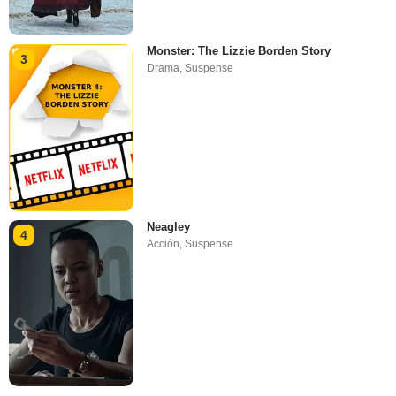
Monster: The Lizzie Borden Story
3
Drama
,
Suspense
Neagley
4
Acción
,
Suspense